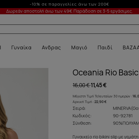
Έως 6 άτοκες δόσεις με πιστωτική άνω των 100€
Δωρεάν αποστολή άνω των 49€. Παράδοση σε 3-5 εργάσιμες.
Α ΕΣΩΡΟΥΧΑ
l
Γυναίκα
Ανδρας
Μαγιό
Παιδί
BAZA
Oceania Rio Basic 
16,00 €
11,45 €
Μέγιστη Τιμή Τελευταίων 30 ημερών :
16,
Αρχική Τιμή :
22,90 €
Σειρά:
MINERVA(Gos
Κωδικός:
90-92781
Σύνθεση:
90%ΠΟΛΥΑΜ
Γυναικείο rio bikini slip με γεμ