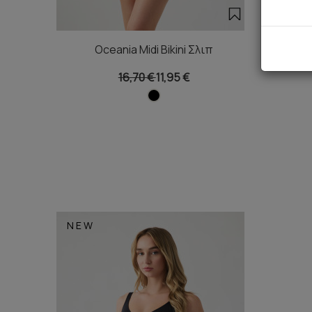
Oceania Midi Bikini Σλιπ
Oceania 
16,70 €
11,95 €
NEW