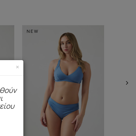
NEW
NEW
×
ηθούν
ι
μείου