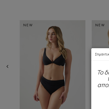
NEW
NEW
Σημαντι
To δ
απο