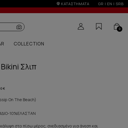
ΚΑΤΑΣΤΗΜΑΤΑ
GR
|
EN
|
SRB
0
AR
COLLECTION
Bikini Σλιπ
00 €
sip On The Beach)
ΙΔΙΟ-10%ΕΛΑΣΤΑΝ
άτη κάλυψη στο πίσω μέρος, σχεδιασμένο για άνεση και