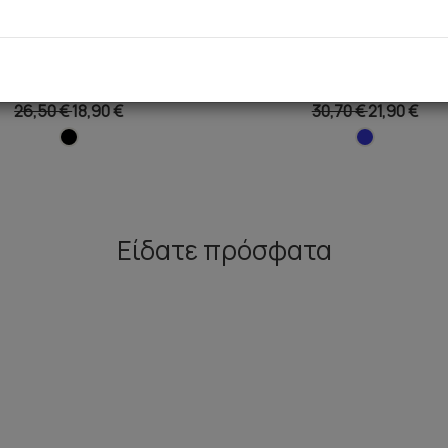
Κρουαζέ Bralette Bikini Top
Oceania Bikini Top με μπαλέ
Cup]
26,50 €
18,90 €
30,70 €
21,90 €
Είδατε πρόσφατα