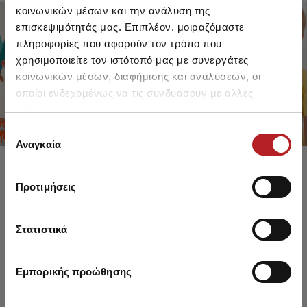
κοινωνικών μέσων και την ανάλυση της
επισκεψιμότητάς μας. Επιπλέον, μοιραζόμαστε
πληροφορίες που αφορούν τον τρόπο που
FOR GIRLS
FOR BOYS
χρησιμοποιείτε τον ιστότοπό μας με συνεργάτες
UP TO -30%
UP TO -30%
κοινωνικών μέσων, διαφήμισης και αναλύσεων, οι
SHOP SALE
SHOP SALE
οποίοι ενδεχομένως να τις συνδυάσουν με άλλες
πληροφορίες που τους έχετε παραχωρήσει ή τις οποίες
έχουν συλλέξει σε σχέση με την από μέρους σας χρήση
Επιλογή
των υπηρεσιών τους.
Αναγκαία
συγκατάθεσης
Προτιμήσεις
Στατιστικά
Εμπορικής προώθησης