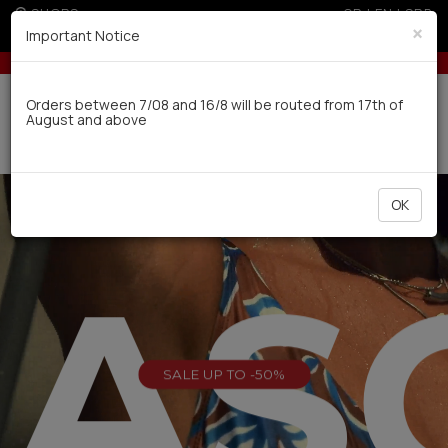
SHOPS
GR
|
EN
|
SRB
×
Important Notice
ders over 100€
10% off for orders over 250€ for EU & 300€ for non
Delivery in 7-9 working days via UPS
Orders between 7/08 and 16/8 will be routed from 17th of
August and above
0
OK
EAS
SALE UP TO -50%