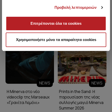
Προβολή λεπτομερειών
Επιτρέπονται όλα τα cookies
Minerva Blog
Χρησιμοποιήστε μόνο τα απαραίτητα cookies
NEWS
NEWS
Η Minerva στο νέο
Prints in the Sand: Η
videoclip της Marseaux
παρουσίαση της νέας
«Γρανίτα Λεμόνι»
συλλογής μαγιό Minerva
Summer 2026