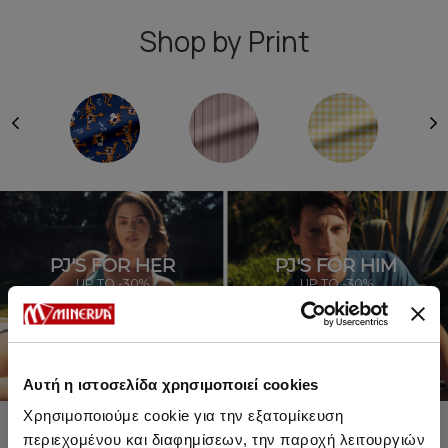
Shop by Print
PJ'S FOR HER
PJ'S FOR HIM
UP TO -30%
UP TO -30%
SHOP SALE
SHOP SALE
Αυτή η ιστοσελίδα χρησιμοποιεί cookies
Χρησιμοποιούμε cookie για την εξατομίκευση
περιεχομένου και διαφημίσεων, την παροχή λειτουργιών