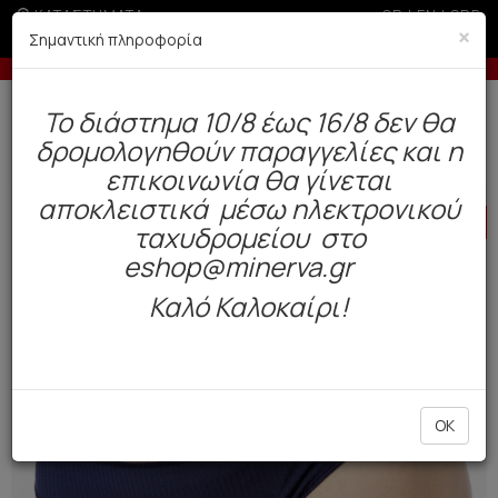
ΚΑΤΑΣΤΗΜΑΤΑ
GR
|
EN
|
SRB
×
Σημαντική πληροφορία
ική άνω των 100€
-10% σε παραγγελίες άνω 
Δωρεάν αποστολή άνω των 49€. Παράδοση σε 3-5 εργάσιμες.
To διάστημα 10/8 έως 16/8 δεν θα
0
δρομολογηθούν παραγγελίες και η
Γυναίκα
Εσώρουχα Everyday
Σλιπ
επικοινωνία θα γίνεται
αποκλειστικά μέσω ηλεκτρονικού
HOT
OFFER
ταχυδρομείου στο
eshop@minerva.gr
Καλό Καλοκαίρι!
OK