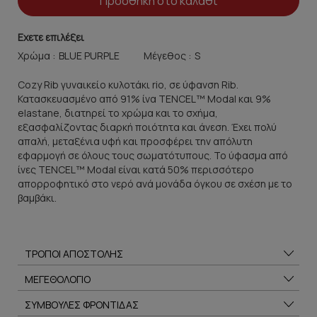
Προσθήκη στο καλάθι
Εχετε επιλέξει
Χρώμα :
Μέγεθος :
Cozy Rib γυναικείο κυλοτάκι rio, σε ύφανση Rib.
Κατασκευασμένο από 91% ίνα TENCEL™ Modal και 9%
elastane, διατηρεί το χρώμα και το σχήμα,
εξασφαλίζοντας διαρκή ποιότητα και άνεση. Έχει πολύ
απαλή, μεταξένια υφή και προσφέρει την απόλυτη
εφαρμογή σε όλους τους σωματότυπους. Το ύφασμα από
ίνες TENCEL™ Modal είναι κατά 50% περισσότερο
απορροφητικό στο νερό ανά μονάδα όγκου σε σχέση με το
βαμβάκι.
ΤΡΟΠΟΙ ΑΠΟΣΤΟΛΗΣ
ΜΕΓΕΘΟΛΟΓΙΟ
ΣΥΜΒΟΥΛΕΣ ΦΡΟΝΤΙΔΑΣ