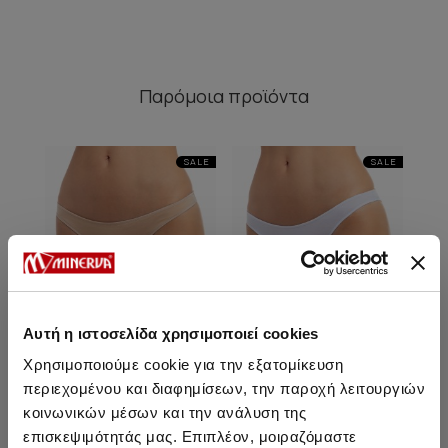
Παρόμοια προϊόντα
SALE
SALE
Αυτή η ιστοσελίδα χρησιμοποιεί cookies
Χρησιμοποιούμε cookie για την εξατομίκευση
περιεχομένου και διαφημίσεων, την παροχή λειτουργιών
κοινωνικών μέσων και την ανάλυση της
Cotton Touch Βαμβακερό
Cotton Touch Βαμβακερό
Cot
επισκεψιμότητάς μας. Επιπλέον, μοιραζόμαστε