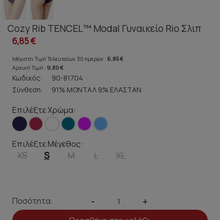
Cozy Rib TENCEL™ Modal Γυναικείο Rio Σλιπ
6,85 €
Μέγιστη Τιμή Τελευταίων 30 ημερών :
6,85 €
Αρχική Τιμή :
9,80 €
Κωδικός:
90-81704
Σύνθεση:
91% ΜΟΝΤΑΛ 9% ΕΛΑΣΤΑΝ
Επιλέξτε Χρώμα:
Επιλέξτε Μέγεθος:
XS
S
M
L
XL
Ποσότητα:
-
+