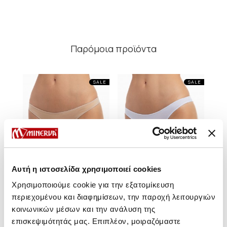
Παρόμοια προϊόντα
SALE
SALE
Αυτή η ιστοσελίδα χρησιμοποιεί cookies
Χρησιμοποιούμε cookie για την εξατομίκευση
περιεχομένου και διαφημίσεων, την παροχή λειτουργιών
κοινωνικών μέσων και την ανάλυση της
Cotton Touch Βαμβακερό
Cotton Touch Βαμβακερό
Cot
επισκεψιμότητάς μας. Επιπλέον, μοιραζόμαστε