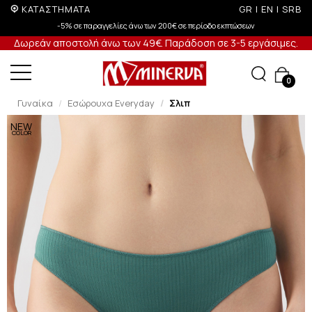
ΚΑΤΑΣΤΗΜΑΤΑ
GR
|
EN
|
SRB
ερίοδο εκπτώσεων
Έως 6 άτοκες δόσεις με πιστωτική άν
Δωρεάν αποστολή άνω των 49€. Παράδοση σε 3-5 εργάσιμες.
0
Γυναίκα
Εσώρουχα Everyday
Σλιπ
NEW
COLOR