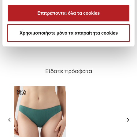
Επιτρέπονται όλα τα cookies
Cozy Rib TENCEL™ Modal
Cozy Rib TENCEL™ Modal
Coz
Γυναικείο Rio Σλιπ
Γυναικείο Rio Σλιπ
7,45 €
6,85 €
Χρησιμοποιήστε μόνο τα απαραίτητα cookies
Είδατε πρόσφατα
NEW
COLOR