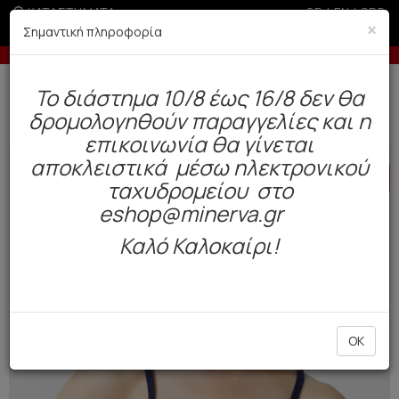
ΚΑΤΑΣΤΗΜΑΤΑ
GR
|
EN
|
SRB
×
Σημαντική πληροφορία
ς άνω των 200€ σε περίοδο εκπτώσεων
-10% σε π
Δωρεάν αποστολή άνω των 49€. Παράδοση σε 3-5 εργάσιμες.
To διάστημα 10/8 έως 16/8 δεν θα
0
δρομολογηθούν παραγγελίες και η
Γυναίκα
Εσώρουχα Everyday
Φανελάκια
επικοινωνία θα γίνεται
αποκλειστικά μέσω ηλεκτρονικού
HOT
OFFER
ταχυδρομείου στο
eshop@minerva.gr
Καλό Καλοκαίρι!
OK