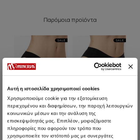
Παρόμοια προϊόντα
SALE
SALE
Αυτή η ιστοσελίδα χρησιμοποιεί cookies
Χρησιμοποιούμε cookie για την εξατομίκευση
περιεχομένου και διαφημίσεων, την παροχή λειτουργιών
κοινωνικών μέσων και την ανάλυση της
επισκεψιμότητάς μας. Επιπλέον, μοιραζόμαστε
Cozy Rib TENCEL™ Modal
Cozy Rib TENCEL™ Modal
Coz
πληροφορίες που αφορούν τον τρόπο που
Γυναικείο Rio Σλιπ
Γυναικείο Brazilian Σλιπ με
εξωτερικό λάστιχο
χρησιμοποιείτε τον ιστότοπό μας με συνεργάτες
10,55 €
8,95 €
-15%
12,50 €
10,60 €
-15%