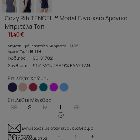
Cozy Rib TENCEL™ Modal Γυναικείο Αμάνικο
Μπριτέλα Τοπ
11,40 €
Μέγιστη Τιμή Τελευταίων 30 ημερών :
11,40 €
Αρχική Τιμή :
16,35 €
Κωδικός:
90-81702
Σύνθεση:
91% ΜΟΝΤΑΛ 9% ΕΛΑΣΤΑΝ
Επιλέξτε Χρώμα:
Επιλέξτε Μέγεθος:
XS
S
M
L
XL
Ενημέρωσέ με όταν είναι διαθέσιμο
Ποσότητα:
-
+
Λίγα κομμάτια