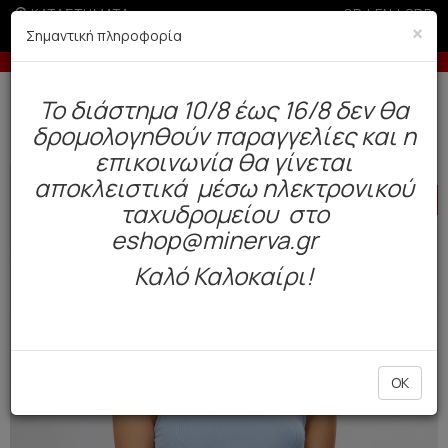
ΚΑΤΑΣΤΗΜΑΤΑ
GR
|
EN
|
SRB
×
Σημαντική πληροφορία
 παραγγελίες άνω των 200€
Έως 3 άτοκες δό
Δωρεάν αποστολή άνω των 49€. Παράδοση σε 3-5 εργάσιμες.
To διάστημα 10/8 έως 16/8 δεν θα
0
δρομολογηθούν παραγγελίες και η
Γυναίκα
Εσώρουχα Everyday
Φανελάκια
επικοινωνία θα γίνεται
αποκλειστικά μέσω ηλεκτρονικού
HOT
OFFER
ταχυδρομείου στο
eshop@minerva.gr
Καλό Καλοκαίρι!
OK