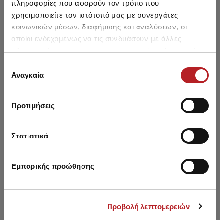
εξωτερικό λάστιχο
πληροφορίες που αφορούν τον τρόπο που
10,55 €
8,95 €
-15%
12,50 €
10,60 €
-15%
χρησιμοποιείτε τον ιστότοπό μας με συνεργάτες
κοινωνικών μέσων, διαφήμισης και αναλύσεων, οι
οποίοι ενδεχομένως να τις συνδυάσουν με άλλες
πληροφορίες που τους έχετε παραχωρήσει ή τις οποίες
έχουν συλλέξει σε σχέση με την από μέρους σας χρήση
Επιλογή
Μπορεί να σου αρέσει επίσης
των υπηρεσιών τους.
Αναγκαία
συγκατάθεσης
Προτιμήσεις
HOT OFFER
Στατιστικά
Εμπορικής προώθησης
Προβολή λεπτομερειών