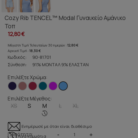
Cozy Rib TENCEL™ Modal Γυναικείο Αμάνικο
Τοπ
12,80 €
Μέγιστη Τιμή Τελευταίων 30 ημερών :
12,80 €
Αρχική Τιμή :
18,30 €
Κωδικός:
90-81701
Σύνθεση:
91% ΜΟΝΤΑΛ 9% ΕΛΑΣΤΑΝ
Επιλέξτε Χρώμα:
Επιλέξτε Μέγεθος:
XS
S
M
L
XL
Ενημέρωσέ με όταν είναι διαθέσιμο
Ποσότητα:
-
+
Λίγα κομμάτια