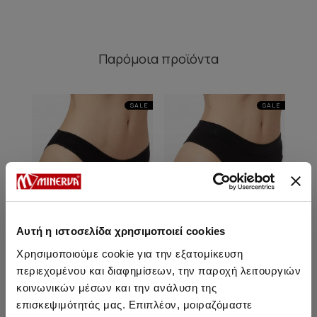
Παρόμοια προϊόντα
SALE
SALE
Αυτή η ιστοσελίδα χρησιμοποιεί cookies
Χρησιμοποιούμε cookie για την εξατομίκευση
περιεχομένου και διαφημίσεων, την παροχή λειτουργιών
κοινωνικών μέσων και την ανάλυση της
Cozy Rib TENCEL™ Modal
Cozy Rib TENCEL™ Modal
Coz
επισκεψιμότητάς μας. Επιπλέον, μοιραζόμαστε
Γυναικείο Rio Σλιπ
Γυναικείο Brazilian Σλιπ με