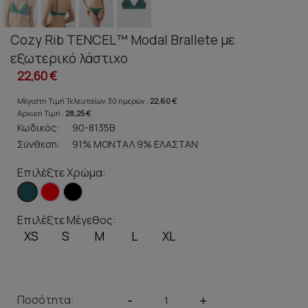
Cozy Rib TENCEL™ Modal Brallete με
εξωτερικό λάστιχο
22,60 €
Μέγιστη Τιμή Τελευταίων 30 ημερών :
22,60 €
Αρχική Τιμή :
28,25 €
Κωδικός:
90-8135B
Σύνθεση:
91% ΜΟΝΤΑΛ 9% ΕΛΑΣΤΑΝ
Επιλέξτε Χρώμα:
Επιλέξτε Μέγεθος:
XS
S
M
L
XL
Ποσότητα:
-
+