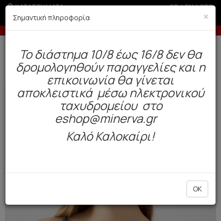
ΚΑΤΑΣΤΗΜΑΤΑ
GR
|
EN
|
SRB
×
Σημαντική πληροφορία
ν 200€
Έως 6 άτοκες δόσεις με πιστωτική άν
Δωρεάν αποστολή άνω των 49€. Παράδοση σε 3-5 εργάσιμες.
To διάστημα 10/8 έως 16/8 δεν θα
0
δρομολογηθούν παραγγελίες και η
Γυναίκα
Εσώρουχα Everyday
Σουτιέν / Τοπ
επικοινωνία θα γίνεται
αποκλειστικά μέσω ηλεκτρονικού
NEW
COLOR
ταχυδρομείου στο
eshop@minerva.gr
Καλό Καλοκαίρι!
OK