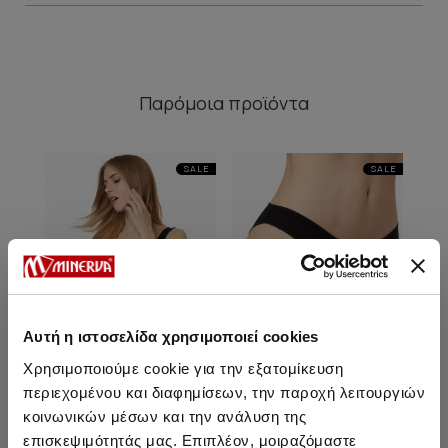
Παρόμοια προϊόντα
SALE
SALE
Αυτή η ιστοσελίδα χρησιμοποιεί cookies
Χρησιμοποιούμε cookie για την εξατομίκευση
περιεχομένου και διαφημίσεων, την παροχή λειτουργιών
κοινωνικών μέσων και την ανάλυση της
Cozy Rib TENCEL™ Modal
Cozy Rib TENCEL™ Modal
Coz
επισκεψιμότητάς μας. Επιπλέον, μοιραζόμαστε