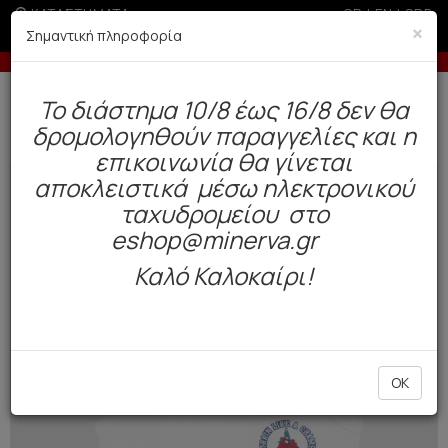
ΚΑΤΑΣΤΗΜΑΤΑ
GR
|
EN
|
SRB
×
Σημαντική πληροφορία
-5% σε παραγγελίες άνω των 200€ σε περίοδο εκπτώσεων
Δωρεάν αποστολή άνω των 49€. Παράδοση σε 3-5 εργάσιμες.
To διάστημα 10/8 έως 16/8 δεν θα
0
δρομολογηθούν παραγγελίες και η
Παιδί
Αγόρι
Φανελάκια
επικοινωνία θα γίνεται
αποκλειστικά μέσω ηλεκτρονικού
NEW
ταχυδρομείου στο
eshop@minerva.gr
Καλό Καλοκαίρι!
OK