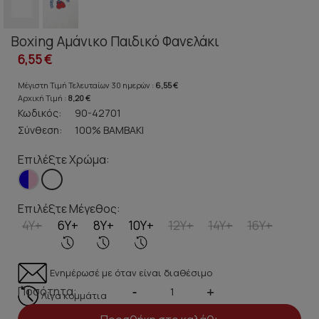
Boxing Αμάνικο Παιδικό Φανελάκι
6,55 €
Μέγιστη Τιμή Τελευταίων 30 ημερών :
6,55 €
Αρχική Τιμή :
8,20 €
Κωδικός:
90-42701
Σύνθεση:
100% ΒΑΜΒΑΚΙ
Επιλέξτε Χρώμα:
Επιλέξτε Μέγεθος:
4Y+
6Y+
8Y+
10Y+
12Y+
14Y+
16Y+
Ενημέρωσέ με όταν είναι διαθέσιμο
Ποσότητα:
-
+
Λίγα κομμάτια