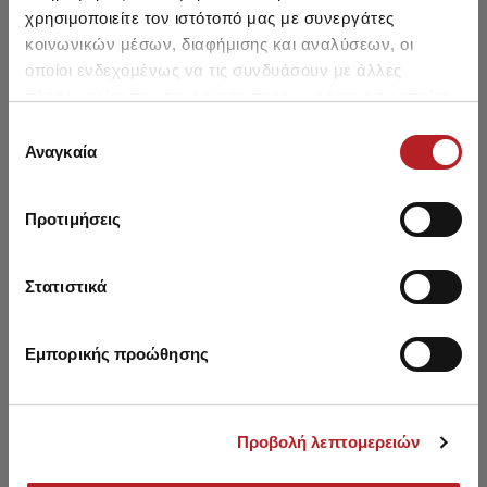
χρησιμοποιείτε τον ιστότοπό μας με συνεργάτες
κοινωνικών μέσων, διαφήμισης και αναλύσεων, οι
οποίοι ενδεχομένως να τις συνδυάσουν με άλλες
πληροφορίες που τους έχετε παραχωρήσει ή τις οποίες
έχουν συλλέξει σε σχέση με την από μέρους σας χρήση
Επιλογή
Μπορεί να σου αρέσει επίσης
των υπηρεσιών τους.
Αναγκαία
συγκατάθεσης
HOT OFFER
HOT OFFER
Προτιμήσεις
Στατιστικά
Εμπορικής προώθησης
Προβολή λεπτομερειών