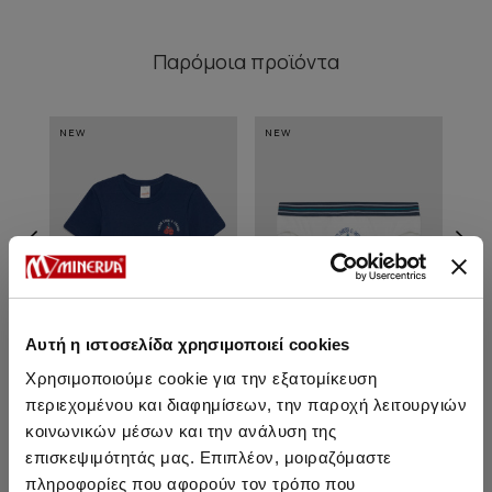
Παρόμοια προϊόντα
NEW
NEW
NE
Αυτή η ιστοσελίδα χρησιμοποιεί cookies
Χρησιμοποιούμε cookie για την εξατομίκευση
περιεχομένου και διαφημίσεων, την παροχή λειτουργιών
Boxing Κοντομάνικο
Boxing Παιδικό / Εφηβικό
Box
κοινωνικών μέσων και την ανάλυση της
Παιδικό Φανελάκι
Σλιπ
επισκεψιμότητάς μας. Επιπλέον, μοιραζόμαστε
7,35 €
Από 6,60 € έως 7,00 €
Α
πληροφορίες που αφορούν τον τρόπο που