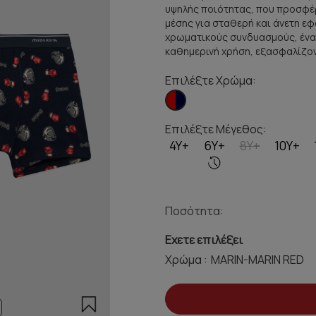
υψηλής ποιότητας, που προσφέρ
μέσης για σταθερή και άνετη ε
χρωματικούς συνδυασμούς, ένας 
καθημερινή χρήση, εξασφαλίζοντ
Επιλέξτε Χρώμα:
Επιλέξτε Μέγεθος:
4Y+
6Y+
8Y+
10Y+
Ποσότητα:
Εχετε επιλέξει
Χρώμα :