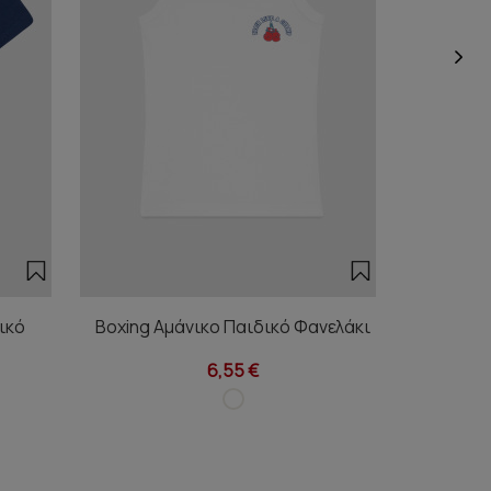
ικό
Boxing Αμάνικο Παιδικό Φανελάκι
Boxing Α
6,55 €