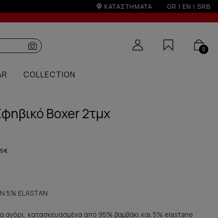
ΚΑΤΑΣΤΗΜΑΤΑ
GR
|
EN
|
SRB
0
AR
COLLECTION
 Εφηβικό Boxer 2τμχ
5 €
N 5% ELASTAN
ια αγόρι, κατασκευασμένα από 95% βαμβάκι και 5% elastane