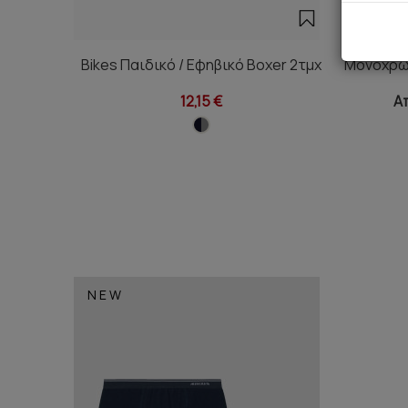
Bikes Παιδικό / Εφηβικό Boxer 2τμχ
Μονόχρωμ
12,15 €
Απ
NEW