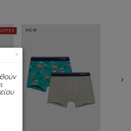
NEW
 OFFER
×
ηθούν
ι
μείου