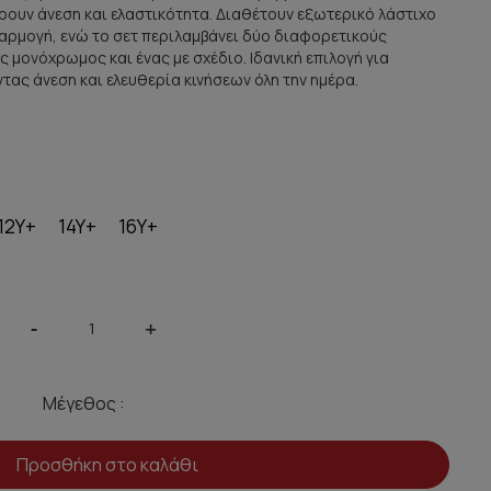
ουν άνεση και ελαστικότητα. Διαθέτουν εξωτερικό λάστιχο
φαρμογή, ενώ το σετ περιλαμβάνει δύο διαφορετικούς
μονόχρωμος και ένας με σχέδιο. Ιδανική επιλογή για
ας άνεση και ελευθερία κινήσεων όλη την ημέρα.
12Y+
14Y+
16Y+
-
+
Μέγεθος :
Προσθήκη στο καλάθι