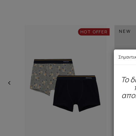
NEW
HOT OFFER
Σημαντι
To δ
απο