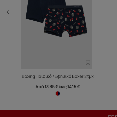
Boxing Παιδικό / Εφηβικό Boxer 2τμχ
Από 13,35 € έως 14,15 €