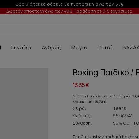
Έως 6 άτοκες δόσεις με πιστωτική άνω των 100€
Δωρεάν αποστολή άνω των 49€. Παράδοση σε 3-5 εργάσιμες.
Α ΕΣΩΡΟ
l
Γυναίκα
Ανδρας
Μαγιό
Παιδί
BAZA
Boxing Παιδικό /
13,35 €
Μέγιστη Τιμή Τελευταίων 30 ημερών :
13,3
Αρχική Τιμή :
16,70 €
Σειρά:
Teens
Κωδικός:
96-42741
Σύνθεση:
95% COTTO
Σετ 2 τεμαχίων παιδικά boxer γ