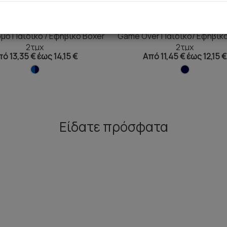
ο Παιδικό / Εφηβικό Boxer
Game Over Παιδικό/ Εφηβικό
2τμχ
2τμχ
ό 13,35 € έως 14,15 €
Από 11,45 € έως 12,15 €
Είδατε πρόσφατα