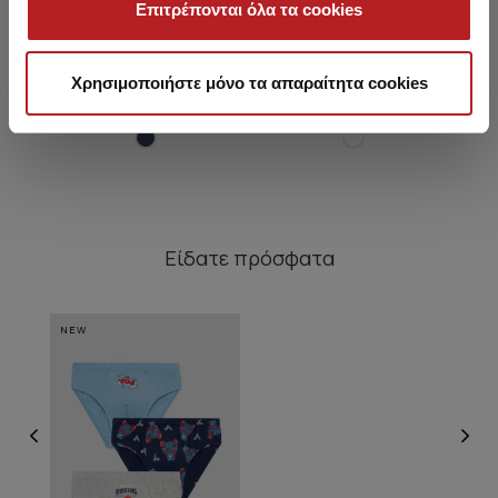
Επιτρέπονται όλα τα cookies
Rocket Παιδικό Σλιπ
Megaphone Παιδικό Σλιπ
X
Χρησιμοποιήστε μόνο τα απαραίτητα cookies
5,65 €
3,70 €
Α
Είδατε πρόσφατα
NEW