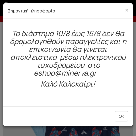
ΚΑΤΑΣΤΗΜΑΤΑ
GR
|
EN
|
SRB
×
Σημαντική πληροφορία
 σε παραγγελίες άνω των 200€ σε περίοδο εκπτώσεων
Δωρεάν αποστολή άνω των 49€. Παράδοση σε 3-5 εργάσιμες.
To διάστημα 10/8 έως 16/8 δεν θα
0
δρομολογηθούν παραγγελίες και η
Παιδί
Αγόρι
Σλιπάκια
επικοινωνία θα γίνεται
αποκλειστικά μέσω ηλεκτρονικού
NEW
ταχυδρομείου στο
eshop@minerva.gr
Καλό Καλοκαίρι!
OK