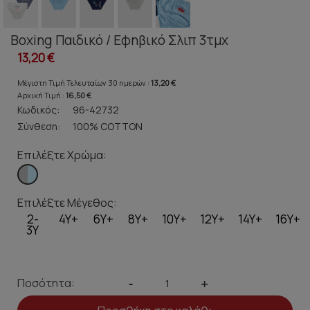
Boxing Παιδικό / Εφηβικό Σλιπ 3τμχ
13,20 €
Μέγιστη Τιμή Τελευταίων 30 ημερών :
13,20 €
Αρχική Τιμή :
16,50 €
Κωδικός:
96-42732
Σύνθεση:
100% COTTON
Επιλέξτε Χρώμα:
Επιλέξτε Μέγεθος:
2-
4Y+
6Y+
8Y+
10Y+
12Y+
14Y+
16Y+
3Y
Ποσότητα:
-
+