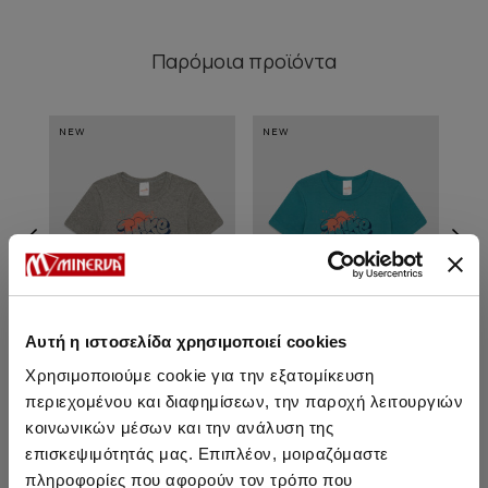
Παρόμοια προϊόντα
NEW
NEW
NE
Αυτή η ιστοσελίδα χρησιμοποιεί cookies
Χρησιμοποιούμε cookie για την εξατομίκευση
περιεχομένου και διαφημίσεων, την παροχή λειτουργιών
Take It Easy Κοντομάνικο
Take It Easy Κοντομάνικο
T
κοινωνικών μέσων και την ανάλυση της
Παιδικό Φανελάκι
Παιδικό Φανελάκι
επισκεψιμότητάς μας. Επιπλέον, μοιραζόμαστε
Από 7,40 € έως 8,20 €
Από 7,40 € έως 8,20 €
πληροφορίες που αφορούν τον τρόπο που