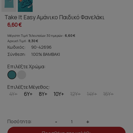
Take It Easy Αμάνικο Παιδικό Φανελάκι
6,60 €
Μέγιστη Τιμή Τελευταίων 30 ημερών :
6,60 €
Αρχική Τιμή :
8,30 €
Κωδικός:
90-42696
Σύνθεση:
100% ΒΑΜΒΑΚΙ
Επιλέξτε Χρώμα:
Επιλέξτε Μέγεθος:
4Y+
6Y+
8Y+
10Y+
12Y+
14Y+
16Y+
Ποσότητα:
-
+