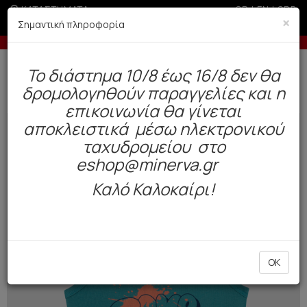
ΚΑΤΑΣΤΗΜΑΤΑ
GR
|
EN
|
SRB
×
Σημαντική πληροφορία
κες δόσεις με πιστωτική άνω των 50€
-10% 
Δωρεάν αποστολή άνω των 49€. Παράδοση σε 3-5 εργάσιμες.
To διάστημα 10/8 έως 16/8 δεν θα
0
δρομολογηθούν παραγγελίες και η
Παιδί
Αγόρι
Φανελάκια
επικοινωνία θα γίνεται
αποκλειστικά μέσω ηλεκτρονικού
NEW
ταχυδρομείου στο
eshop@minerva.gr
Καλό Καλοκαίρι!
OK