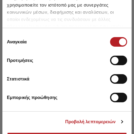
χρησιμοποιείτε τον ιστότοπό μας με συνεργάτες
κοινωνικών μέσων, διαφήμισης και αναλύσεων, οι
οποίοι ενδεχομένως να τις συνδυάσουν με άλλες
πληροφορίες που τους έχετε παραχωρήσει ή τις οποίες
έχουν συλλέξει σε σχέση με την από μέρους σας χρήση
Επιλογή
Μπορεί να σου αρέσει επίσης
των υπηρεσιών τους.
Αναγκαία
συγκατάθεσης
HOT OFFER
HOT OFFER
Προτιμήσεις
Στατιστικά
Εμπορικής προώθησης
Προβολή λεπτομερειών