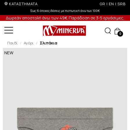
ΚΑΤΑΣΤΗΜΑΤΑ
GR
|
EN
|
SRB
άτοκες δόσεις με πιστωτική άνω των 100€
-1
Δωρεάν αποστολή άνω των 49€. Παράδοση σε 3-5 εργάσιμες.
0
Παιδί
Αγόρι
Σλιπάκια
NEW