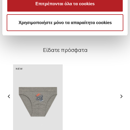
Σλιπ 3τμχ
Σλιπ
Επιτρέπονται όλα τα cookies
Από 7,85 € έως 8,05 €
Από 6,60 € έως 7,00 €
Απ
Χρησιμοποιήστε μόνο τα απαραίτητα cookies
Είδατε πρόσφατα
NEW