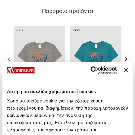
Παρόμοια προϊόντα
NEW
NEW
NE
Αυτή η ιστοσελίδα χρησιμοποιεί cookies
Χρησιμοποιούμε cookie για την εξατομίκευση
περιεχομένου και διαφημίσεων, την παροχή λειτουργιών
Take It Easy Κοντομάνικο
Take It Easy Κοντομάνικο
T
κοινωνικών μέσων και την ανάλυση της
Παιδικό Φανελάκι
Παιδικό Φανελάκι
επισκεψιμότητάς μας. Επιπλέον, μοιραζόμαστε
Από 7,40 € έως 8,20 €
Από 7,40 € έως 8,20 €
Α
πληροφορίες που αφορούν τον τρόπο που