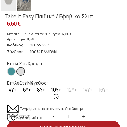
Take It Easy Παιδικό / Εφηβικό Σλιπ
6,60 €
Μέγιστη Τιμή Τελευταίων 30 ημερών :
6,60 €
Αρχική Τιμή :
8,30 €
Κωδικός:
90-42697
Σύνθεση:
100% ΒΑΜΒΑΚΙ
Επιλέξτε Χρώμα:
Επιλέξτε Μέγεθος:
4Y+
6Y+
8Y+
10Y+
12Y+
14Y+
16Y+
Ενημέρωσέ με όταν είναι διαθέσιμο
Ποσότητα:
-
+
Λίγα κομμάτια