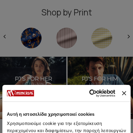
Shop by Print
PJ'S FOR HER
PJ'S FOR HIM
UP TO -30%
UP TO -30%
SHOP SALE
SHOP SALE
Αυτή η ιστοσελίδα χρησιμοποιεί cookies
Χρησιμοποιούμε cookie για την εξατομίκευση
περιεχομένου και διαφημίσεων, την παροχή λειτουργιών