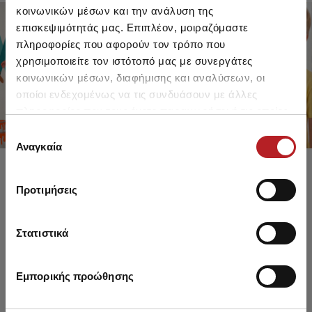
κοινωνικών μέσων και την ανάλυση της
επισκεψιμότητάς μας. Επιπλέον, μοιραζόμαστε
πληροφορίες που αφορούν τον τρόπο που
FOR GIRLS
FOR BOYS
χρησιμοποιείτε τον ιστότοπό μας με συνεργάτες
UP TO -30%
UP TO -30%
κοινωνικών μέσων, διαφήμισης και αναλύσεων, οι
SHOP SALE
SHOP SALE
οποίοι ενδεχομένως να τις συνδυάσουν με άλλες
πληροφορίες που τους έχετε παραχωρήσει ή τις οποίες
έχουν συλλέξει σε σχέση με την από μέρους σας χρήση
Επιλογή
των υπηρεσιών τους.
Αναγκαία
συγκατάθεσης
Προτιμήσεις
Στατιστικά
Εμπορικής προώθησης