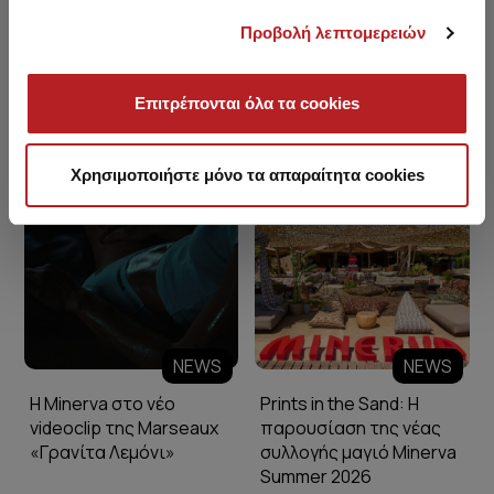
Προβολή λεπτομερειών
Επιτρέπονται όλα τα cookies
Minerva Blog
Χρησιμοποιήστε μόνο τα απαραίτητα cookies
NEWS
NEWS
Η Minerva στο νέο
Prints in the Sand: Η
videoclip της Marseaux
παρουσίαση της νέας
«Γρανίτα Λεμόνι»
συλλογής μαγιό Minerva
Summer 2026