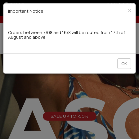
SHOPS
GR
|
EN
|
SRB
×
Important Notice
ards for orders over 100€
Up to 3 interest-free installments with credit ca
Delivery in 7-9 working days via UPS
Orders between 7/08 and 16/8 will be routed from 17th of
August and above
0
OK
EAS
SALE UP TO -50%