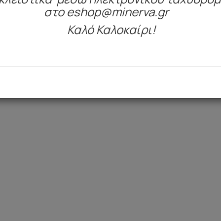
στο eshop@minerva.gr
Καλό Καλοκαίρι!