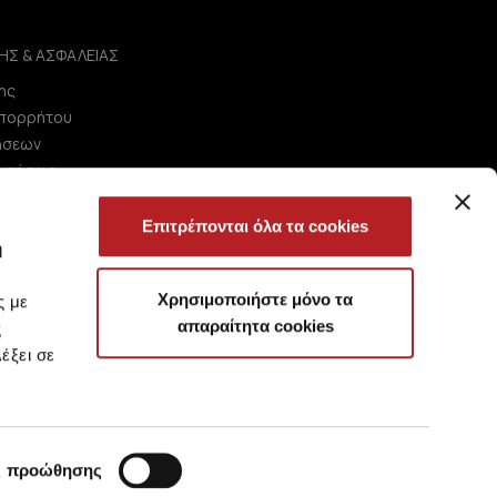
ΗΣ & ΑΣΦΑΛΕΙΑΣ
ης
Απορρήτου
ήσεων
ωτήσεις
Επιτρέπονται όλα τα cookies
ή
Χρησιμοποιήστε μόνο τα
ς με
απαραίτητα cookies
ς
έξει σε
ς προώθησης