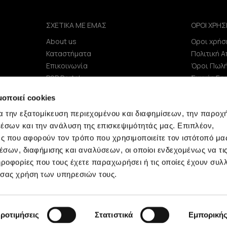
ΣΧΕΤΙΚΑ ΜΕ ΕΜΑΣ
ΟΡΟΙ ΧΡΗΣ
About us
Οροι χρήσ
e
Καταστήματα
Πολιτική 
Επικοινωνία
Όροι Πωλ
B2B Portal
Συχνές Ερ
Επενδυτές (IR)
μοποιεί cookies
ΑΝΑΚΟΙΝΩΣΕΙΣ ΧΑΑ
α την εξατομίκευση περιεχομένου και διαφημίσεων, την παροχ
Εταιρεία
έσων και την ανάλυση της επισκεψιμότητάς μας. Επιπλέον,
ς που αφορούν τον τρόπο που χρησιμοποιείτε τον ιστότοπό μα
σων, διαφήμισης και αναλύσεων, οι οποίοι ενδεχομένως να τι
οφορίες που τους έχετε παραχωρήσει ή τις οποίες έχουν συλλ
 σας χρήση των υπηρεσιών τους.
Minerva © 2009 - 2026 Minerva, All rights reserved.
ροτιμήσεις
Στατιστικά
Εμπορική