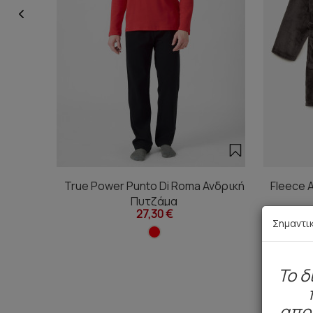
True Power Punto Di Roma Ανδρική
Fleece 
Πυτζάμα
27,30 €
Σημαντι
To δ
απο