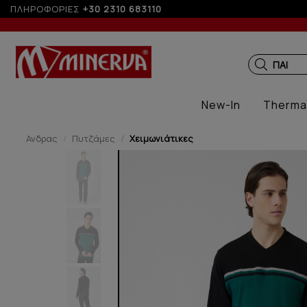
παραγγελίες άνω των 200€
ΠΛΗΡΟΦΟΡΙΕΣ
+30 2310 683110
ΠΑΙΔΙΚ
New-In
Therma
Ανδρας
Πυτζάμες
Χειμωνιάτικες