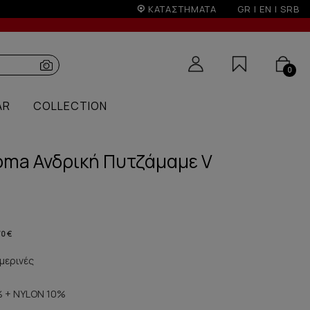
ΚΑΤΑΣΤΗΜΑΤΑ
GR
|
EN
|
SRB
0
AR
COLLECTION
Roma Ανδρική Πυτζάμαμε V
70 €
μερινές
 + NYLON 10%