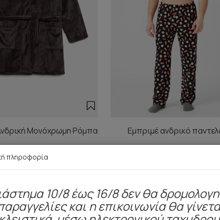
Ανδρική Μονόχρωμη Ρόμπα
Εμπριμέ ανδρικό παντελ
23,90 €
14,90 €
κή πληροφορία
ιάστημα 10/8 έως 16/8 δεν θα δρομολογ
παραγγελίες και η επικοινωνία θα γίνετα
Είδατε πρόσφατα
κλειστικά μέσω ηλεκτρονικού ταχυδρο