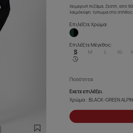
Χειμερινή πιζάμα, ζεστή, από 9
λαιμόκοψη, τύπωμα στο στήθος κ
Επιλέξτε Χρώμα:
Επιλέξτε Μέγεθος:
S
M
L
XL
Ποσότητα:
Εχετε επιλέξει
Χρώμα :