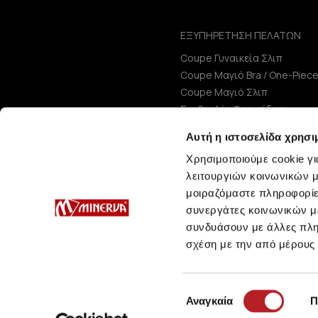
ΕΞΥΠΗΡΕΤΗΣΗ ΠΕΛΑΤΩΝ
Coupe Γυναικεία Σλιπ
Coupe Μαγιό Bra / One-Piec
Coupe Μαγιό Σλιπ
Συμβουλές Φροντίδας
Μεγεθολόγιο
Αυτή η ιστοσελίδα χρησι
Χρησιμοποιούμε cookie γι
λειτουργιών κοινωνικών μ
μοιραζόμαστε πληροφορίε
συνεργάτες κοινωνικών μέ
συνδυάσουν με άλλες πληρ
σχέση με την από μέρους
Επιλογή
Αναγκαία
Π
συγκατάθεσης