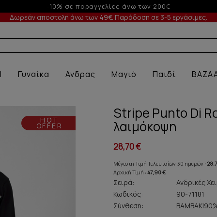
Έως 6 άτοκες δόσεις με πιστωτική άνω των 100€
Δωρεάν αποστολή άνω των 49€. Παράδοση σε 3-5 εργάσιμες.
Α ΕΣΩΡ
l
Γυναίκα
Ανδρας
Μαγιό
Παιδί
BAZA
Stripe Punto Di 
HOT
λαιμόκοψη
OFFER
28,70 €
Μέγιστη Τιμή Τελευταίων 30 ημερών :
28,
Αρχική Τιμή :
47,90 €
Σειρά:
Ανδρικές Χει
Κωδικός:
90-71181
Σύνθεση:
ΒAMBAKI90%