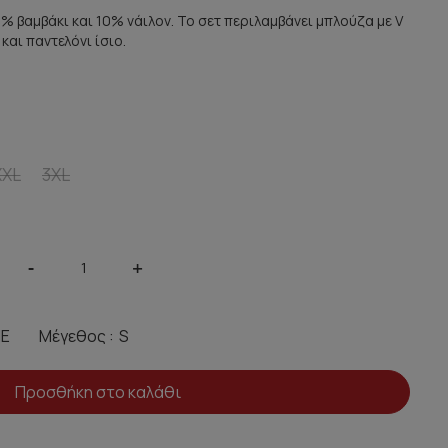
0% βαμβάκι και 10% νάιλον. Το σετ περιλαμβάνει μπλούζα με V
αι παντελόνι ίσιο.
XXL
3XL
-
+
Μέγεθος :
Προσθήκη στο καλάθι