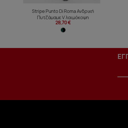
Stripe Punto Di Roma Ανδρική
Πυτζάμαμε V λαιμόκοψη
28,70 €
ΕΓ