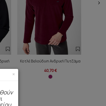
νδρική
Κοτλέ Βελούδινη Ανδρική Πυτζάμα
Minerva
40,70 €
×
ηθούν
ι
μείου