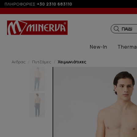
 δόσεις με πιστωτική άνω των 50€
ΠΛΗΡΟΦΟΡΙΕΣ
+30 2310 683110
ΠΑΙΔΙΚ
New-In
Therma
Ανδρας
Πυτζάμες
Χειμωνιάτικες