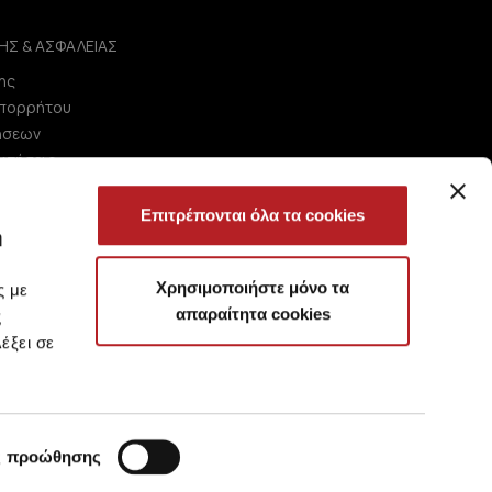
ΗΣ & ΑΣΦΑΛΕΙΑΣ
ης
Απορρήτου
ήσεων
ωτήσεις
Επιτρέπονται όλα τα cookies
ή
Χρησιμοποιήστε μόνο τα
ς με
απαραίτητα cookies
ς
έξει σε
ς προώθησης