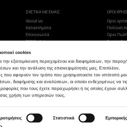
ΣΧΕΤΙΚΑ ΜΕ ΕΜΑΣ
ΟΡΟΙ ΧΡΗΣ
About us
Οροι χρήσ
e
Καταστήματα
Πολιτική 
Επικοινωνία
Όροι Πωλ
B2B Portal
Συχνές Ερ
Επενδυτές (IR)
μοποιεί cookies
ΑΝΑΚΟΙΝΩΣΕΙΣ ΧΑΑ
α την εξατομίκευση περιεχομένου και διαφημίσεων, την παροχ
Εταιρεία
έσων και την ανάλυση της επισκεψιμότητάς μας. Επιπλέον,
ς που αφορούν τον τρόπο που χρησιμοποιείτε τον ιστότοπό μα
σων, διαφήμισης και αναλύσεων, οι οποίοι ενδεχομένως να τι
οφορίες που τους έχετε παραχωρήσει ή τις οποίες έχουν συλλ
 σας χρήση των υπηρεσιών τους.
Minerva © 2009 - 2026 Minerva, All rights reserved.
ροτιμήσεις
Στατιστικά
Εμπορική
development by
netwerk.gr