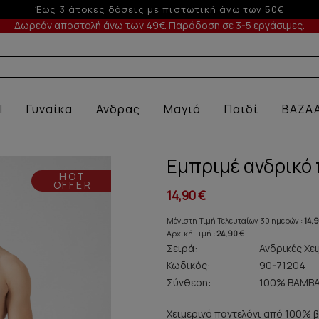
-5% σε παραγγελίες άνω των 200€ σε περίοδο εκπτ
Δωρεάν αποστολή άνω των 49€. Παράδοση σε 3-5 εργάσιμες.
Α ΕΣΩΡΟΥ
l
Γυναίκα
Ανδρας
Μαγιό
Παιδί
BAZA
Εμπριμέ ανδρικό 
HOT
OFFER
14,90 €
Μέγιστη Τιμή Τελευταίων 30 ημερών :
14,
Αρχική Τιμή :
24,90 €
Σειρά:
Ανδρικές Χει
Κωδικός:
90-71204
Σύνθεση:
100% ΒΑΜΒΑ
Χειμερινό παντελόνι από 100% 