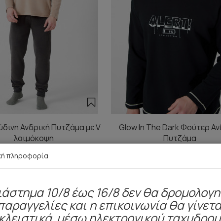
ούδινη Ανδρική Πυτζάμα με V
Glow In The Dark Φούτερ Α
λαιμόκοψη
Πυτζάμα
38,30 €
29,90 €
κή πληροφορία
ιάστημα 10/8 έως 16/8 δεν θα δρομολογ
παραγγελίες και η επικοινωνία θα γίνετα
Είδατε πρόσφατα
κλειστικά μέσω ηλεκτρονικού ταχυδρο