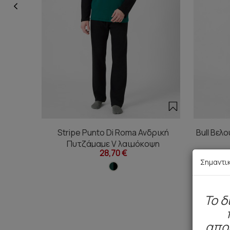
Stripe Punto Di Roma Ανδρική
Bull Βελ
Πυτζάμαμε V λαιμόκοψη
28,70 €
Σημαντι
To δ
απο