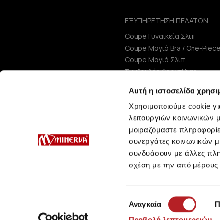
ΕΞΥΠΗΡΕΤΗΣΗ ΠΕΛΑΤΩΝ
Coupe Γυναικεία Σλιπ
Coupe Μαγιό Bra / One-Piec
Coupe Μαγιό Σλιπ
Συμβουλές Φροντίδας
Μεγεθολόγιο
Αυτή η ιστοσελίδα χρησι
Χρησιμοποιούμε cookie γι
λειτουργιών κοινωνικών μ
μοιραζόμαστε πληροφορίε
συνεργάτες κοινωνικών μέ
συνδυάσουν με άλλες πληρ
σχέση με την από μέρους
Επιλογή
Αναγκαία
Π
συγκατάθεσης
Προβολή λεπτομερειών