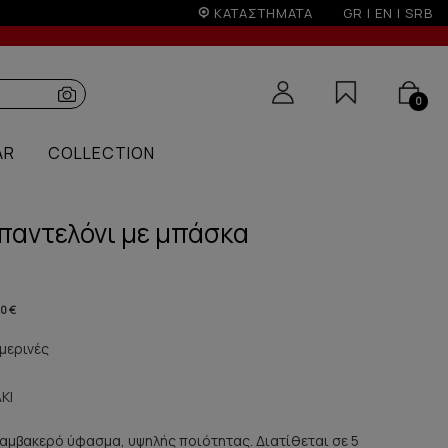
ώσεων
ΚΑΤΑΣΤΗΜΑΤΑ
GR
|
EN
|
SRB
0
AR
COLLECTION
παντελόνι με μπάσκα
90 €
μερινές
ΚΙ
βαμβακερό ύφασμα, υψηλής ποιότητας. Διατίθεται σε 5