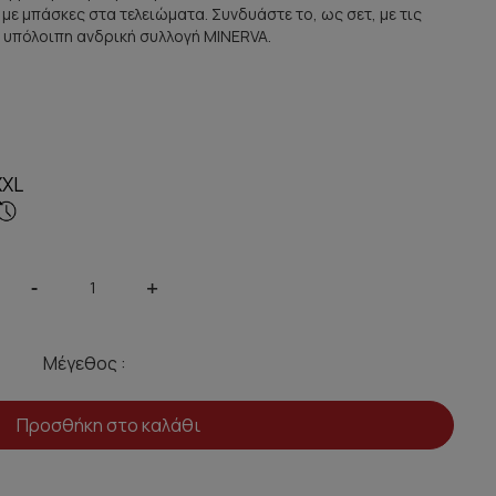
 με μπάσκες στα τελειώματα. Συνδυάστε το, ως σετ, με τις
 υπόλοιπη ανδρική συλλογή ΜΙΝERVA.
XXL
-
+
Μέγεθος :
Προσθήκη στο καλάθι