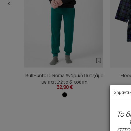
Bull Punto Di Roma Ανδρική Πυτζάμα
Flee
με πατιλέτα & τσέπη
32,90 €
Σημαντι
To δ
απο