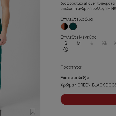
διαφορετικά all over τυπώματα.
υπόλοιπη ανδρική συλλογή ΜΙΝE
Επιλέξτε Χρώμα:
Επιλέξτε Μέγεθος:
S
M
L
XL
Ποσότητα:
Εχετε επιλέξει
Χρώμα :