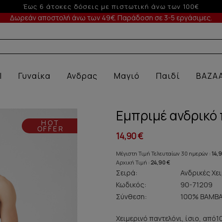
-5% σε παραγγελίες άνω των 200€ σε περίο
Δωρεάν αποστολή άνω των 49€. Παράδοση σε 3-5 εργάσιμες.
Α ΕΣΩΡΟ
l
Γυναίκα
Ανδρας
Μαγιό
Παιδί
BAZA
Εμπριμέ ανδρικό 
HOT
OFFER
14,90 €
Μέγιστη Τιμή Τελευταίων 30 ημερών :
14,
Αρχική Τιμή :
24,90 €
Σειρά:
Ανδρικές Χει
Κωδικός:
90-71209
Σύνθεση:
100% ΒΑΜΒΑ
Χειμερινό παντελόνι, ίσιο, από