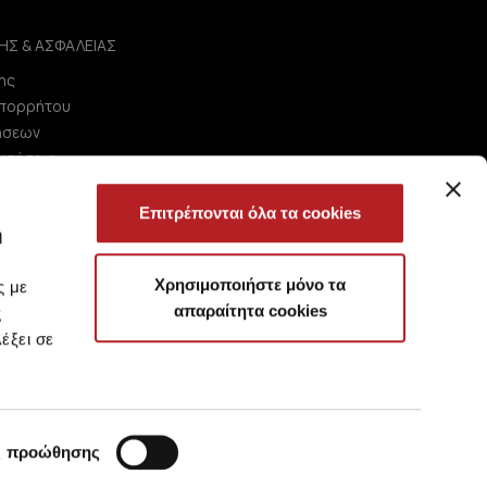
ΗΣ & ΑΣΦΑΛΕΙΑΣ
ης
Απορρήτου
ήσεων
ωτήσεις
Επιτρέπονται όλα τα cookies
ή
Χρησιμοποιήστε μόνο τα
ς με
απαραίτητα cookies
ς
έξει σε
ς προώθησης