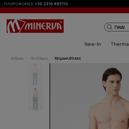
άτοκες δόσεις με πιστωτική άνω των 100€
ΠΛΗΡΟΦΟΡΙΕΣ
+30 2310 683110
ΠΑΙΔΙΚ
New-In
Therma
Ανδρας
Πυτζάμες
Χειμωνιάτικες