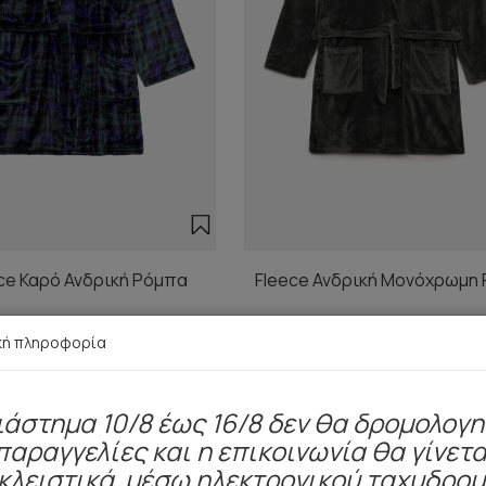
ce Καρό Ανδρική Ρόμπα
Fleece Ανδρική Μονόχρωμη
23,90 €
23,90 €
κή πληροφορία
ιάστημα 10/8 έως 16/8 δεν θα δρομολογ
παραγγελίες και η επικοινωνία θα γίνετα
Είδατε πρόσφατα
κλειστικά μέσω ηλεκτρονικού ταχυδρο