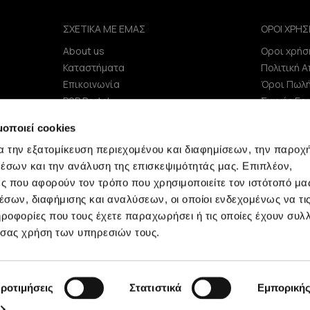
ΣΧΕΤΙΚΑ ΜΕ ΕΜΑΣ
ΟΡΟΙ ΧΡΗΣ
About us
Οροι χρήσ
e
Καταστήματα
Πολιτική 
Επικοινωνία
Όροι Πωλ
B2B Portal
Συχνές Ερ
Επενδυτές (IR)
μοποιεί cookies
ΑΝΑΚΟΙΝΩΣΕΙΣ ΧΑΑ
α την εξατομίκευση περιεχομένου και διαφημίσεων, την παροχ
Εταιρεία
έσων και την ανάλυση της επισκεψιμότητάς μας. Επιπλέον,
ς που αφορούν τον τρόπο που χρησιμοποιείτε τον ιστότοπό μα
σων, διαφήμισης και αναλύσεων, οι οποίοι ενδεχομένως να τι
οφορίες που τους έχετε παραχωρήσει ή τις οποίες έχουν συλλ
 σας χρήση των υπηρεσιών τους.
Minerva © 2009 - 2026 Minerva, All rights reserved.
ροτιμήσεις
Στατιστικά
Εμπορική
development by
netwerk.gr