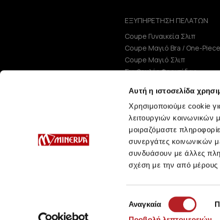
ΕΞΥΠΗΡΕΤΗΣΗ ΠΕΛΑΤΩΝ
Coupe Γυναικεία Σλιπ
Coupe Μαγιό Bra / One-Piec
Coupe Μαγιό Σλιπ
Συμβουλές Φροντίδας
Μεγεθολόγιο
Αυτή η ιστοσελίδα χρησι
Χρησιμοποιούμε cookie γι
λειτουργιών κοινωνικών μ
μοιραζόμαστε πληροφορίε
συνεργάτες κοινωνικών μέ
συνδυάσουν με άλλες πληρ
σχέση με την από μέρους
Επιλογή
Αναγκαία
Π
συγκατάθεσης
Προβολή λεπτομερειών