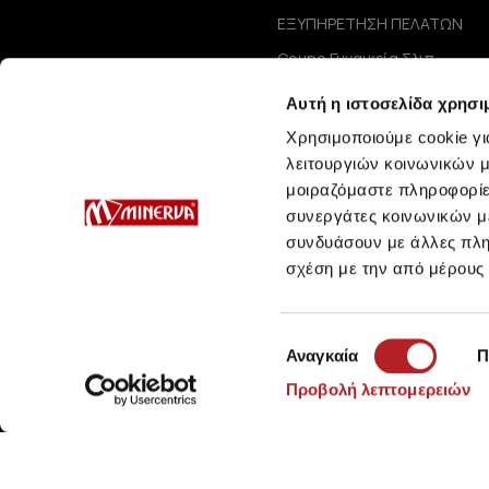
ΕΞΥΠΗΡΕΤΗΣΗ ΠΕΛΑΤΩΝ
Coupe Γυναικεία Σλιπ
Coupe Μαγιό Bra / One-Piec
Αυτή η ιστοσελίδα χρησι
Coupe Μαγιό Σλιπ
Συμβουλές Φροντίδας
Χρησιμοποιούμε cookie γι
Μεγεθολόγιο
λειτουργιών κοινωνικών μ
μοιραζόμαστε πληροφορίε
συνεργάτες κοινωνικών μέ
συνδυάσουν με άλλες πληρ
σχέση με την από μέρους
Επιλογή
Αναγκαία
Π
συγκατάθεσης
Προβολή λεπτομερειών