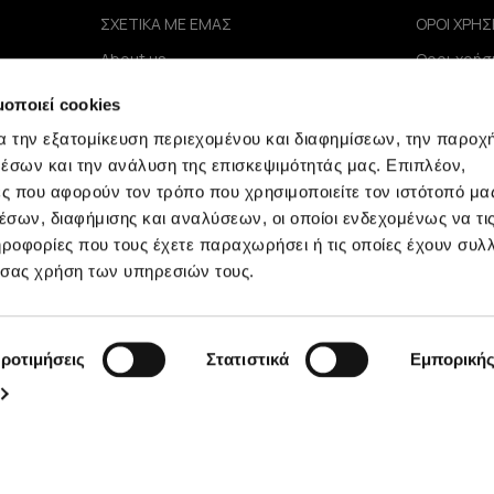
ΣΧΕΤΙΚΑ ΜΕ ΕΜΑΣ
ΟΡΟΙ ΧΡΗΣ
About us
Οροι χρήσ
e
Καταστήματα
Πολιτική 
μοποιεί cookies
Επικοινωνία
Όροι Πωλ
B2B Portal
Συχνές Ερ
α την εξατομίκευση περιεχομένου και διαφημίσεων, την παροχ
Επενδυτές (IR)
έσων και την ανάλυση της επισκεψιμότητάς μας. Επιπλέον,
ΑΝΑΚΟΙΝΩΣΕΙΣ ΧΑΑ
ς που αφορούν τον τρόπο που χρησιμοποιείτε τον ιστότοπό μα
Εταιρεία
σων, διαφήμισης και αναλύσεων, οι οποίοι ενδεχομένως να τι
οφορίες που τους έχετε παραχωρήσει ή τις οποίες έχουν συλλ
 σας χρήση των υπηρεσιών τους.
ροτιμήσεις
Στατιστικά
Εμπορική
Minerva © 2009 - 2026 Minerva, All rights reserved.
development by
netwerk.gr