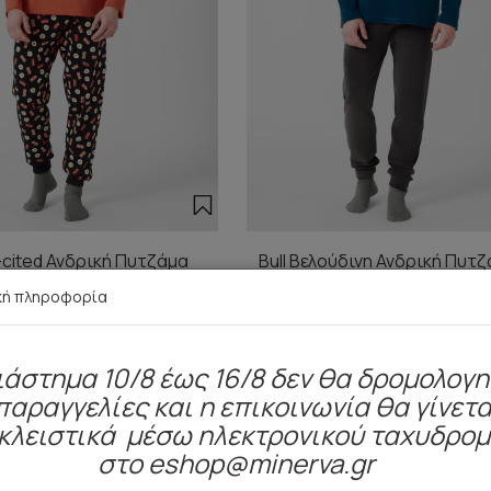
cited Ανδρική Πυτζάμα
Bull Βελούδινη Ανδρική Πυτζ
πατιλέτα
κή πληροφορία
27,85 €
41,30 €
ιάστημα 10/8 έως 16/8 δεν θα δρομολογ
παραγγελίες και η επικοινωνία θα γίνετα
κλειστικά μέσω ηλεκτρονικού ταχυδρο
Είδατε πρόσφατα
στο eshop@minerva.gr