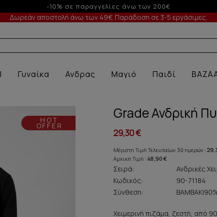
-5% σε παραγγελίες άνω των 200€ σε περ
Δωρεάν αποστολή άνω των 49€. Παράδοση σε 3-5 εργάσιμες.
 Ε
l
Γυναίκα
Ανδρας
Μαγιό
Παιδί
BAZA
Grade Ανδρική Π
HOT
OFFER
29,30 €
Μέγιστη Τιμή Τελευταίων 30 ημερών :
29,
Αρχική Τιμή :
48,90 €
Σειρά:
Ανδρικές Χει
Κωδικός:
90-71184
Σύνθεση:
ΒAMBAKI90%
Χειμερινή πιζάμα, ζεστή, από 9