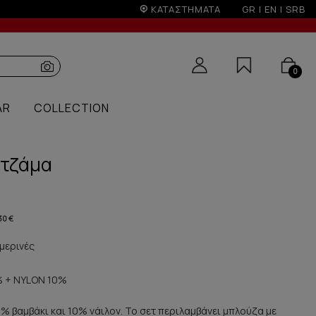
ίοδο εκπτώσεων
ΚΑΤΑΣΤΗΜΑΤΑ
GR
|
EN
|
SRB
0
AR
COLLECTION
υτζάμα
30 €
μερινές
 + NYLON 10%
0% βαμβάκι και 10% νάιλον. Το σετ περιλαμβάνει μπλούζα με