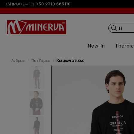
ΠΛΗΡΟΦΟΡΙΕΣ
-10% σε παραγγελίες άνω των 200€
+30 2310 683110
ΠΑΙΔΙΚΑ
New-In
Therma
Ανδρας
Πυτζάμες
Χειμωνιάτικες