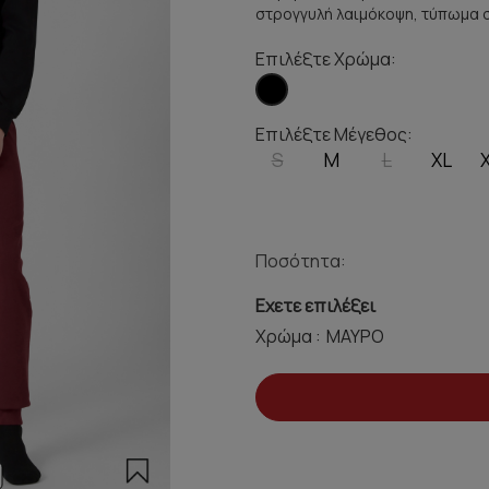
στρογγυλή λαιμόκοψη, τύπωμα σ
Επιλέξτε Χρώμα:
Επιλέξτε Μέγεθος:
S
M
L
XL
Ποσότητα:
Εχετε επιλέξει
Χρώμα :