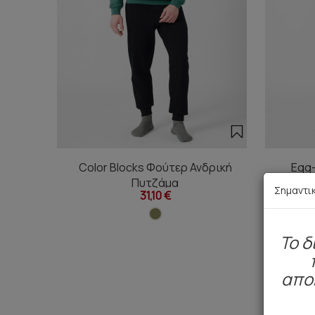
Color Blocks Φούτερ Ανδρική
Egg-
Πυτζάμα
Σημαντι
31,10 €
To δ
απο