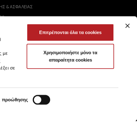
ΗΣ & ΑΣΦΑΛΕΙΑΣ
ης
Απορρήτου
ήσεων
Επιτρέπονται όλα τα cookies
ωτήσεις
ή
Χρησιμοποιήστε μόνο τα
ς με
απαραίτητα cookies
ς
έξει σε
ς προώθησης
?