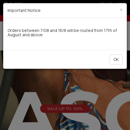
SHOPS
GR
|
EN
|
SRB
×
Important Notice
 for orders over 100€
Up to 3 interest-free installments with credit cards 
Delivery in 7-9 working days via UPS
Orders between 7/08 and 16/8 will be routed from 17th of
August and above
0
OK
EAS
SALE UP TO -50%