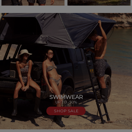
SWIMWEAR
UP TO -50%
SHOP SALE