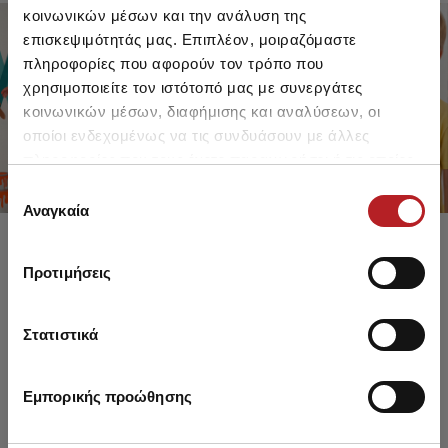
κοινωνικών μέσων και την ανάλυση της
επισκεψιμότητάς μας. Επιπλέον, μοιραζόμαστε
πληροφορίες που αφορούν τον τρόπο που
FOR GIRLS
FOR BOYS
χρησιμοποιείτε τον ιστότοπό μας με συνεργάτες
UP TO -30%
UP TO -30%
κοινωνικών μέσων, διαφήμισης και αναλύσεων, οι
SHOP SALE
SHOP SALE
οποίοι ενδεχομένως να τις συνδυάσουν με άλλες
πληροφορίες που τους έχετε παραχωρήσει ή τις οποίες
έχουν συλλέξει σε σχέση με την από μέρους σας χρήση
Επιλογή
των υπηρεσιών τους.
Αναγκαία
συγκατάθεσης
Προτιμήσεις
Στατιστικά
Εμπορικής προώθησης