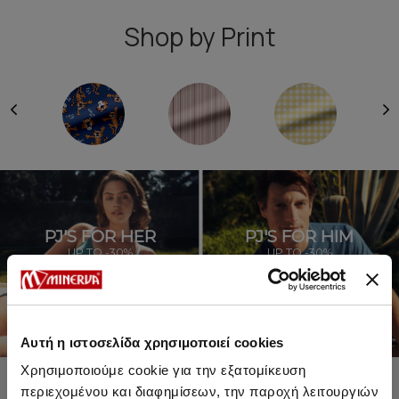
Shop by Print
PJ'S FOR HER
PJ'S FOR HIM
UP TO -30%
UP TO -30%
SHOP SALE
SHOP SALE
Αυτή η ιστοσελίδα χρησιμοποιεί cookies
Χρησιμοποιούμε cookie για την εξατομίκευση
περιεχομένου και διαφημίσεων, την παροχή λειτουργιών