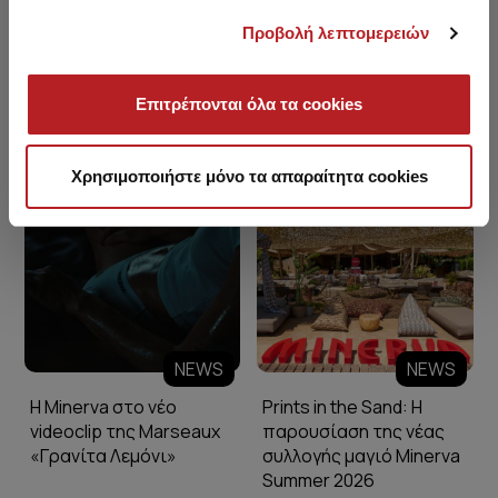
Προβολή λεπτομερειών
Επιτρέπονται όλα τα cookies
Minerva Blog
Χρησιμοποιήστε μόνο τα απαραίτητα cookies
NEWS
NEWS
Η Minerva στο νέο
Prints in the Sand: Η
videoclip της Marseaux
παρουσίαση της νέας
«Γρανίτα Λεμόνι»
συλλογής μαγιό Minerva
Summer 2026