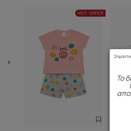
HOT OFFER
Σημαντι
To δ
απο