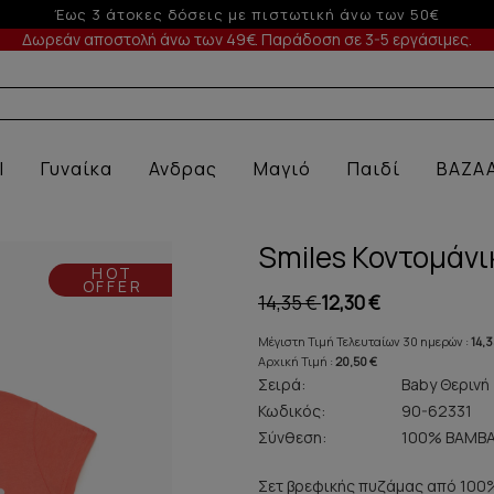
-10% σε παραγγελίες άνω των 200€
Δωρεάν αποστολή άνω των 49€. Παράδοση σε 3-5 εργάσιμες.
Α ΕΣΩΡ
l
Γυναίκα
Ανδρας
Μαγιό
Παιδί
BAZA
Smiles Κοντομάν
HOT
OFFER
14,35 €
12,30 €
Μέγιστη Τιμή Τελευταίων 30 ημερών :
14,3
Αρχική Τιμή :
20,50 €
Σειρά:
Baby Θερινή
Κωδικός:
90-62331
Σύνθεση:
100% ΒΑΜΒΑ
Σετ βρεφικής πυζάμας από 100% 