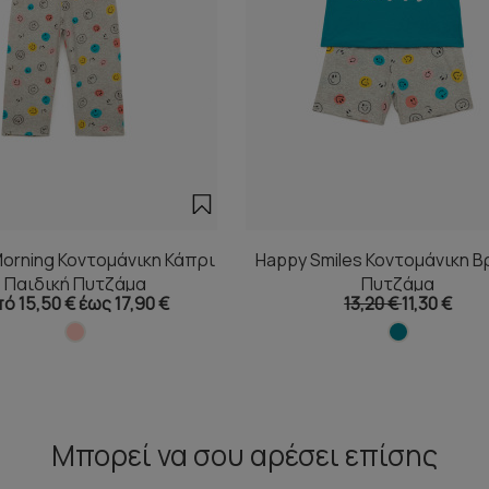
orning Κοντομάνικη Κάπρι
Happy Smiles Κοντομάνικη Β
Παιδική Πυτζάμα
Πυτζάμα
ό 15,50 € έως 17,90 €
13,20 €
11,30 €
Μπορεί να σου αρέσει επίσης