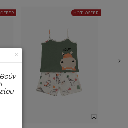
 OFFER
HOT OFFER
×
ηθούν
ι
μείου