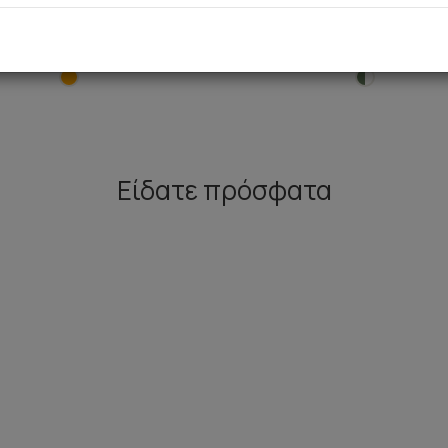
 Αμάνικη Μπριτέλα Βρεφική
Safari Αμάνικη Μπριτέλα Β
Πυτζάμα
Πυτζάμα
12,50 €
10,70 €
12,50 €
10,70 €
Είδατε πρόσφατα