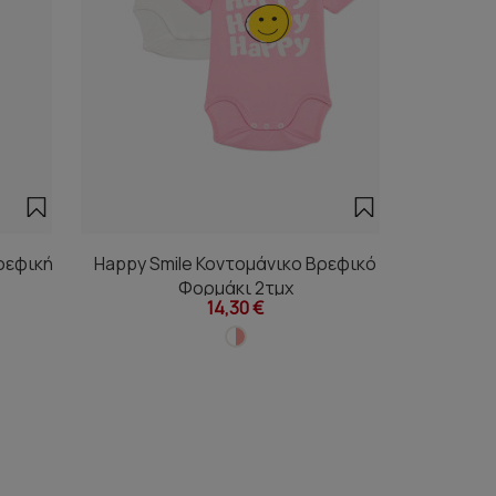
ρεφική
Happy Smile Κοντομάνικο Βρεφικό
Smil
Φορμάκι 2τμχ
14,30 €
Από