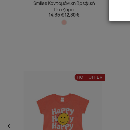
Smiles Κοντομάνικη Βρεφική
Safari
Πυτζάμα
14,35 €
12,30 €
HOT OFFER