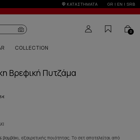
ΚΑΤΑΣΤΗΜΑΤΑ
GR
|
EN
|
SRB
0
AR
COLLECTION
ικη Βρεφική Πυτζάμα
5 €
ΚΙ
βαμβάκι, εξαιρετικής ποιότητας. Το σετ αποτελείται από