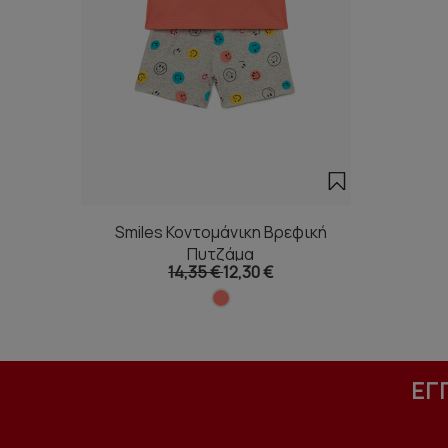
Smiles Κοντομάνικη Βρεφική
Πυτζάμα
14,35 €
12,30 €
ΕΓ