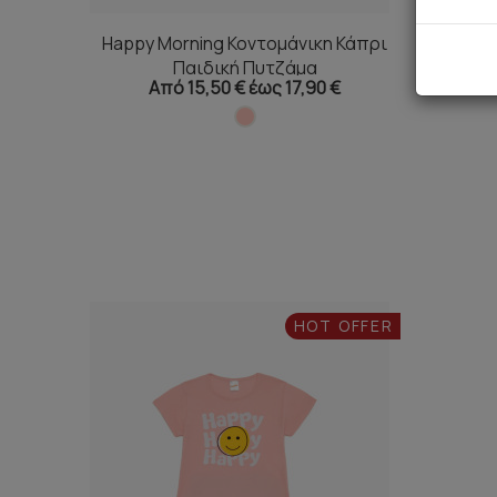
Happy Morning Κοντομάνικη Κάπρι
Παιδική Πυτζάμα
Από 15,50 € έως 17,90 €
HOT OFFER