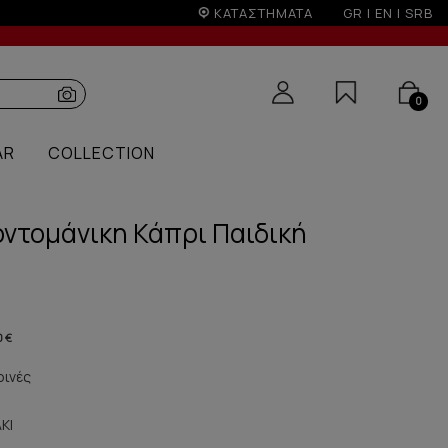
ΚΑΤΑΣΤΗΜΑΤΑ
GR
|
EN
|
SRB
0
AR
COLLECTION
ντομάνικη Κάπρι Παιδική
0 €
ρινές
ΚΙ