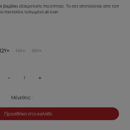
 βαμβάκι εξαιρετικής ποιότητας. Το σετ αποτελείται από τοπ
ύ παντελόνι τυπωμένο all over.
12Y+
14Y+
16Y+
-
+
Μέγεθος :
Προσθήκη στο καλάθι