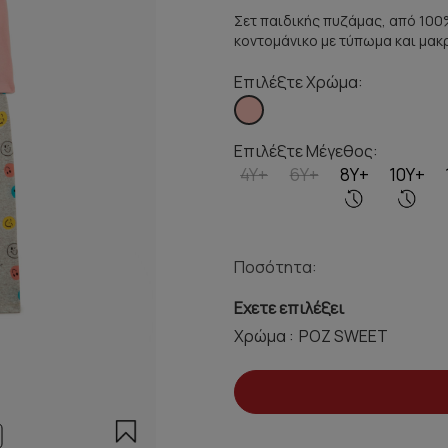
Σετ παιδικής πυζάμας, από 100%
κοντομάνικο με τύπωμα και μακρ
Επιλέξτε Χρώμα:
Επιλέξτε Μέγεθος:
4Y+
6Y+
8Y+
10Y+
Ποσότητα:
Εχετε επιλέξει
Χρώμα :