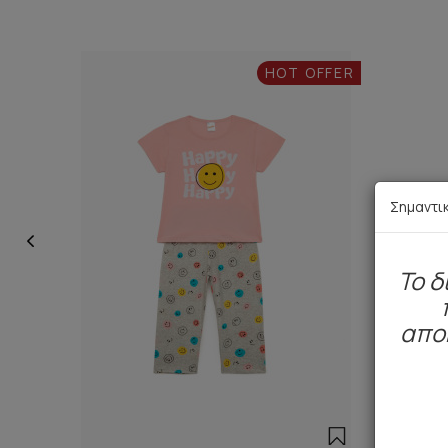
HOT OFFER
Σημαντι
To δ
απο