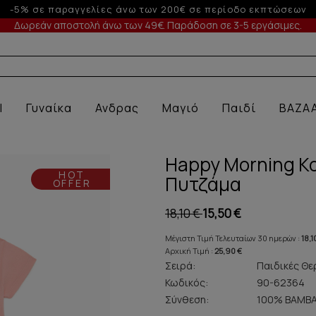
Έως 6 άτοκες δόσεις με πιστωτική άνω των 100€
Δωρεάν αποστολή άνω των 49€. Παράδοση σε 3-5 εργάσιμες.
 ΕΣ
l
Γυναίκα
Ανδρας
Μαγιό
Παιδί
BAZA
Happy Morning Κο
HOT
Πυτζάμα
OFFER
18,10 €
15,50 €
Μέγιστη Τιμή Τελευταίων 30 ημερών :
18,1
Αρχική Τιμή :
25,90 €
Σειρά:
Παιδικές Θε
Κωδικός:
90-62364
Σύνθεση:
100% ΒΑΜΒΑ