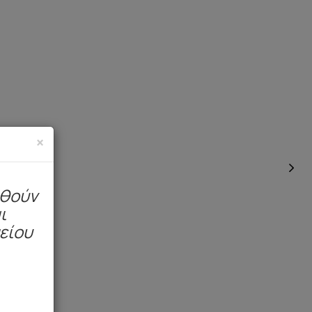
×
ηθούν
ι
μείου