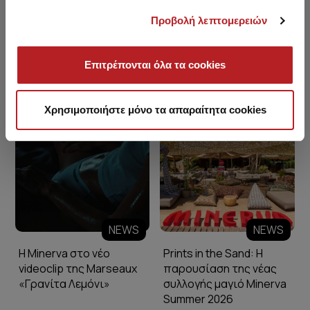
Προβολή λεπτομερειών
Επιτρέπονται όλα τα cookies
Minerva Blog
Χρησιμοποιήστε μόνο τα απαραίτητα cookies
NEWS
NEWS
Η Minerva στο νέο
Prints in the Sand: Η
videoclip της Marseaux
παρουσίαση της νέας
«Γρανίτα Λεμόνι»
συλλογής μαγιό Minerva
Summer 2026