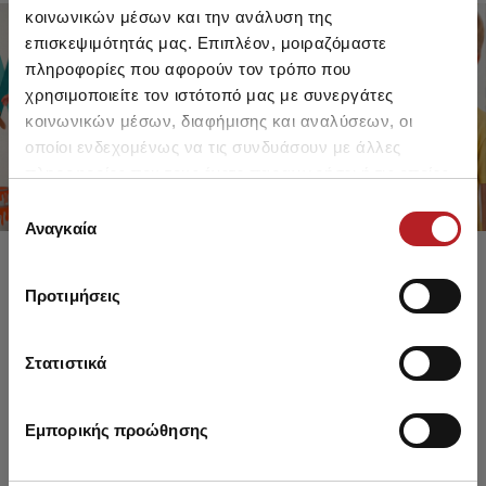
κοινωνικών μέσων και την ανάλυση της
επισκεψιμότητάς μας. Επιπλέον, μοιραζόμαστε
πληροφορίες που αφορούν τον τρόπο που
FOR GIRLS
FOR BOYS
χρησιμοποιείτε τον ιστότοπό μας με συνεργάτες
UP TO -30%
UP TO -30%
κοινωνικών μέσων, διαφήμισης και αναλύσεων, οι
SHOP SALE
SHOP SALE
οποίοι ενδεχομένως να τις συνδυάσουν με άλλες
πληροφορίες που τους έχετε παραχωρήσει ή τις οποίες
έχουν συλλέξει σε σχέση με την από μέρους σας χρήση
Επιλογή
των υπηρεσιών τους.
Αναγκαία
συγκατάθεσης
Προτιμήσεις
Στατιστικά
Εμπορικής προώθησης