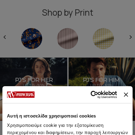
Shop by Print
PJ'S FOR HER
PJ'S FOR HIM
UP TO -30%
UP TO -30%
SHOP SALE
SHOP SALE
Αυτή η ιστοσελίδα χρησιμοποιεί cookies
Χρησιμοποιούμε cookie για την εξατομίκευση
περιεχομένου και διαφημίσεων, την παροχή λειτουργιών