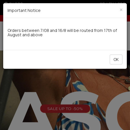
SHOPS
GR
|
EN
|
SRB
×
Important Notice
U (sale season)
10% off for orders over 250€ for EU & 300€ for 
Delivery in 7-9 working days via UPS
Orders between 7/08 and 16/8 will be routed from 17th of
August and above
0
OK
EAS
SALE UP TO -50%