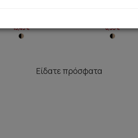
pless Bikini Top με επένδυση
Nala Bikini Top με μπανέ
13,45 €
8,95 €
Είδατε πρόσφατα