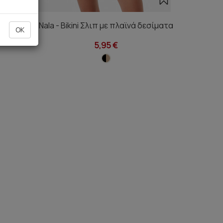
λα
Nala - Bikini Σλιπ με πλαϊνά δεσίματα
OK
5,95 €