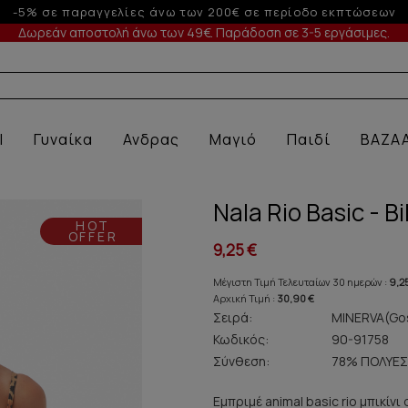
-10% σε παραγγελίες άνω των 200€
Δωρεάν αποστολή άνω των 49€. Παράδοση σε 3-5 εργάσιμες.
Α ΕΣΩΡΟΥ
l
Γυναίκα
Ανδρας
Μαγιό
Παιδί
BAZA
Nala Rio Basic - Bi
HOT
OFFER
9,25 €
Μέγιστη Τιμή Τελευταίων 30 ημερών :
9,2
Αρχική Τιμή :
30,90 €
Σειρά:
MINERVA(Gos
Κωδικός:
90-91758
Σύνθεση:
78% ΠΟΛΥΕΣ
Εμπριμέ animal basic rio μπικίν