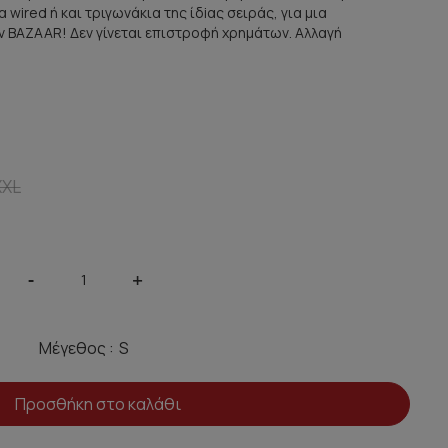
 wired ή και τριγωνάκια της ίδiας σειράς, για μια
 BAZAAR! Δεν γίνεται επιστροφή χρημάτων. Αλλαγή
XXL
-
+
Μέγεθος :
Προσθήκη στο καλάθι