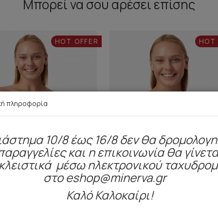
Μπορεί να σου αρέσει επίσης
HOT OFFER
HOT
κή πληροφορία
ιάστημα 10/8 έως 16/8 δεν θα δρομολογ
παραγγελίες και η επικοινωνία θα γίνετα
κλειστικά μέσω ηλεκτρονικού ταχυδρο
στο eshop@minerva.gr
Καλό Καλοκαίρι!