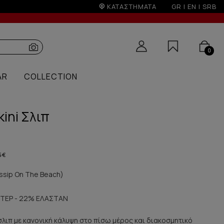
ΚΑΤΑΣΤΗΜΑΤΑ
GR
|
EN
|
SRB
0
AR
COLLECTION
kini Σλιπ
5 €
sip On The Beach)
ΤΕΡ - 22% ΕΛΑΣΤΑΝ
ι σλιπ με κανονική κάλυψη στο πίσω μέρος και διακοσμητικό