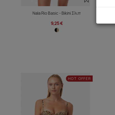
Nala Rio Basic - Bikini Σλιπ
Nala Stra
9,25 €
HOT OFFER