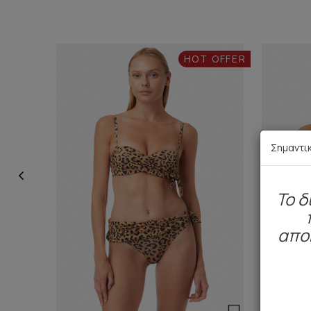
HOT OFFER
Σημαντι
To δ
απο