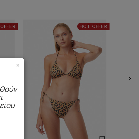
 OFFER
HOT OFFER
×
ηθούν
ι
μείου