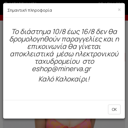
ΚΑΤΑΣΤΗΜΑΤΑ
GR
|
EN
|
SRB
×
Σημαντική πληροφορία
δόσεις με πιστωτική άνω των 50€
Έως 6 άτοκες δό
Δωρεάν αποστολή άνω των 49€. Παράδοση σε 3-5 εργάσιμες.
To διάστημα 10/8 έως 16/8 δεν θα
0
δρομολογηθούν παραγγελίες και η
Μαγιό
Γυναικεία
Μπικίνι
επικοινωνία θα γίνεται
αποκλειστικά μέσω ηλεκτρονικού
HOT
OFFER
ταχυδρομείου στο
eshop@minerva.gr
Καλό Καλοκαίρι!
OK