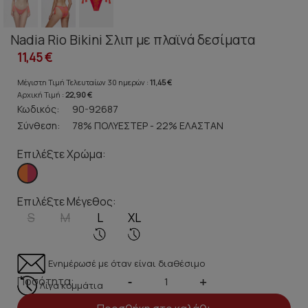
Nadia Rio Bikini Σλιπ με πλαϊνά δεσίματα
11,45 €
Μέγιστη Τιμή Τελευταίων 30 ημερών :
11,45 €
Αρχική Τιμή :
22,90 €
Κωδικός:
90-92687
Σύνθεση:
78% ΠΟΛΥΕΣΤΕΡ - 22% ΕΛΑΣΤΑΝ
Επιλέξτε Χρώμα:
Επιλέξτε Μέγεθος:
S
M
L
XL
Ενημέρωσέ με όταν είναι διαθέσιμο
Ποσότητα:
-
+
Λίγα κομμάτια