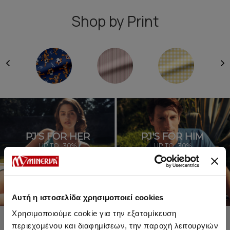
Shop by Print
PJ'S FOR HER
PJ'S FOR HIM
UP TO -30%
UP TO -30%
SHOP SALE
SHOP SALE
Αυτή η ιστοσελίδα χρησιμοποιεί cookies
Χρησιμοποιούμε cookie για την εξατομίκευση
περιεχομένου και διαφημίσεων, την παροχή λειτουργιών