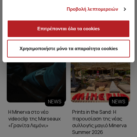
Προβολή λεπτομερειών
Επιτρέπονται όλα τα cookies
Minerva Blog
Χρησιμοποιήστε μόνο τα απαραίτητα cookies
NEWS
NEWS
Η Minerva στο νέο
Prints in the Sand: Η
videoclip της Marseaux
παρουσίαση της νέας
«Γρανίτα Λεμόνι»
συλλογής μαγιό Minerva
Summer 2026