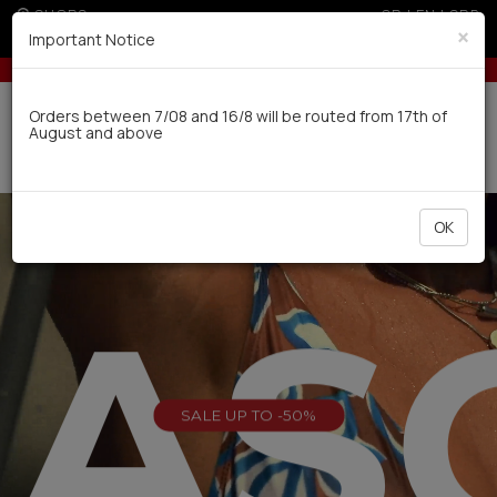
SHOPS
GR
|
EN
|
SRB
×
Important Notice
 for orders over 100€
Up to 3 interest-free installments with credit cards 
Delivery in 7-9 working days via UPS
Orders between 7/08 and 16/8 will be routed from 17th of
August and above
0
OK
EAS
SALE UP TO -50%