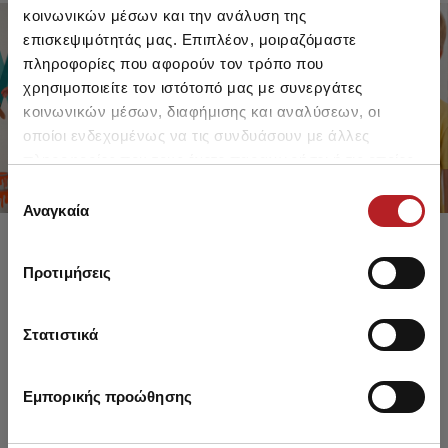
κοινωνικών μέσων και την ανάλυση της
επισκεψιμότητάς μας. Επιπλέον, μοιραζόμαστε
πληροφορίες που αφορούν τον τρόπο που
FOR GIRLS
FOR BOYS
χρησιμοποιείτε τον ιστότοπό μας με συνεργάτες
UP TO -30%
UP TO -30%
κοινωνικών μέσων, διαφήμισης και αναλύσεων, οι
SHOP SALE
SHOP SALE
οποίοι ενδεχομένως να τις συνδυάσουν με άλλες
πληροφορίες που τους έχετε παραχωρήσει ή τις οποίες
έχουν συλλέξει σε σχέση με την από μέρους σας χρήση
Επιλογή
των υπηρεσιών τους.
Αναγκαία
συγκατάθεσης
Προτιμήσεις
Στατιστικά
Εμπορικής προώθησης