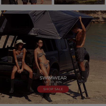
SWIMWEAR
UP TO -50%
SHOP SALE