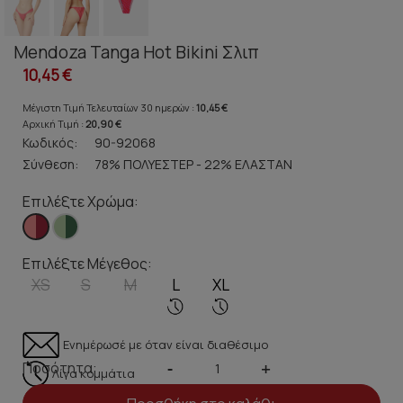
Mendoza Tanga Hot Bikini Σλιπ
10,45 €
Μέγιστη Τιμή Τελευταίων 30 ημερών :
10,45 €
Αρχική Τιμή :
20,90 €
Κωδικός:
90-92068
Σύνθεση:
78% ΠΟΛΥΕΣΤΕΡ - 22% ΕΛΑΣΤΑΝ
Επιλέξτε Χρώμα:
Επιλέξτε Μέγεθος:
XS
S
M
L
XL
Ενημέρωσέ με όταν είναι διαθέσιμο
Ποσότητα:
-
+
Λίγα κομμάτια