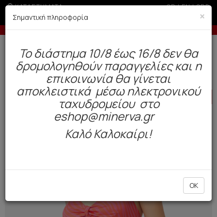
ΚΑΤΑΣΤΗΜΑΤΑ
GR
|
EN
|
SRB
×
Σημαντική πληροφορία
 άτοκες δόσεις με πιστωτική άνω των 50€
-5% σε παραγ
Δωρεάν αποστολή άνω των 49€. Παράδοση σε 3-5 εργάσιμες.
To διάστημα 10/8 έως 16/8 δεν θα
0
δρομολογηθούν παραγγελίες και η
Μαγιό
Γυναικεία
Μπικίνι
επικοινωνία θα γίνεται
αποκλειστικά μέσω ηλεκτρονικού
HOT
OFFER
ταχυδρομείου στο
eshop@minerva.gr
Καλό Καλοκαίρι!
OK