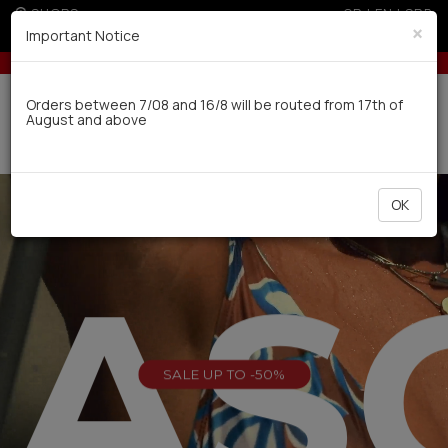
SHOPS
GR
|
EN
|
SRB
×
Important Notice
ders over 100€
Up to 3 interest-free installments with credit cards for orde
Delivery in 7-9 working days via UPS
Orders between 7/08 and 16/8 will be routed from 17th of
August and above
0
OK
EAS
SALE UP TO -50%