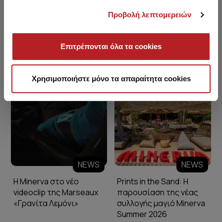
Προβολή λεπτομερειών
Επιτρέπονται όλα τα cookies
Minerva Blog
Χρησιμοποιήστε μόνο τα απαραίτητα cookies
NEWS
NEWS
Η Minerva στο νέο
Prints in the Sand: Η
videoclip της Marseaux
παρουσίαση της νέας
«Γρανίτα Λεμόνι»
συλλογής μαγιό Minerva
Summer 2026