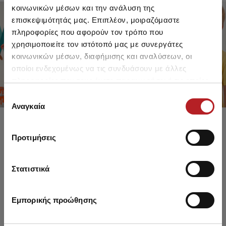
κοινωνικών μέσων και την ανάλυση της
επισκεψιμότητάς μας. Επιπλέον, μοιραζόμαστε
πληροφορίες που αφορούν τον τρόπο που
FOR GIRLS
FOR BOYS
χρησιμοποιείτε τον ιστότοπό μας με συνεργάτες
UP TO -30%
UP TO -30%
κοινωνικών μέσων, διαφήμισης και αναλύσεων, οι
SHOP SALE
SHOP SALE
οποίοι ενδεχομένως να τις συνδυάσουν με άλλες
πληροφορίες που τους έχετε παραχωρήσει ή τις οποίες
έχουν συλλέξει σε σχέση με την από μέρους σας χρήση
Επιλογή
των υπηρεσιών τους.
Αναγκαία
συγκατάθεσης
Προτιμήσεις
Στατιστικά
Εμπορικής προώθησης