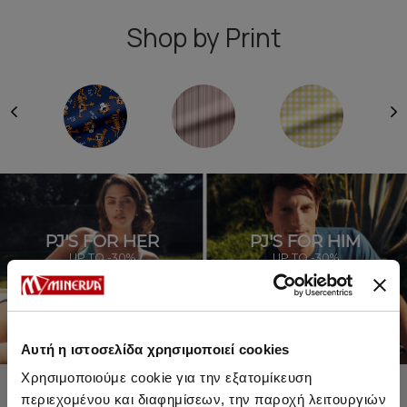
Shop by Print
PJ'S FOR HER
PJ'S FOR HIM
UP TO -30%
UP TO -30%
SHOP SALE
SHOP SALE
Αυτή η ιστοσελίδα χρησιμοποιεί cookies
Χρησιμοποιούμε cookie για την εξατομίκευση
περιεχομένου και διαφημίσεων, την παροχή λειτουργιών