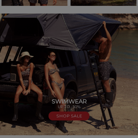
SWIMWEAR
UP TO -50%
SHOP SALE