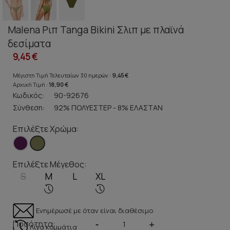
Malena Ριπ Tanga Bikini Σλιπ με πλαϊνά
δεσίματα
9,45 €
Μέγιστη Τιμή Τελευταίων 30 ημερών :
9,45 €
Αρχική Τιμή :
18,90 €
Κωδικός:
90-92676
Σύνθεση:
92% ΠΟΛΥΕΣΤΕΡ - 8% ΕΛΑΣΤΑΝ
Επιλέξτε Χρώμα:
Επιλέξτε Μέγεθος:
S
M
L
XL
Ενημέρωσέ με όταν είναι διαθέσιμο
Ποσότητα:
-
+
Λίγα κομμάτια