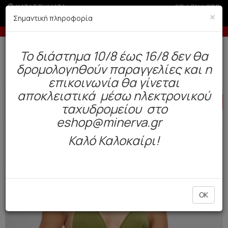
ΚΑΤΑΣΤΗΜΑΤΑ
GR
|
EN
|
SRB
×
Σημαντική πληροφορία
00€ σε περίοδο εκπτώσεων
Έως 6 άτοκες δόσεις με πιστ
Δωρεάν αποστολή άνω των 49€. Παράδοση σε 3-5 εργάσιμες.
To διάστημα 10/8 έως 16/8 δεν θα
0
δρομολογηθούν παραγγελίες και η
Μαγιό
Γυναικεία
Μπικίνι
επικοινωνία θα γίνεται
αποκλειστικά μέσω ηλεκτρονικού
HOT
OFFER
ταχυδρομείου στο
eshop@minerva.gr
Καλό Καλοκαίρι!
OK