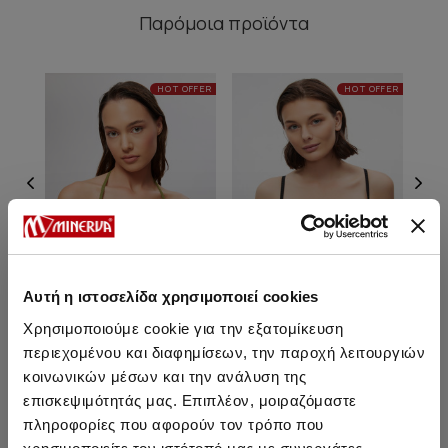
Παρόμοια προϊόντα
HOT OFFER
HOT OFFER
Αυτή η ιστοσελίδα χρησιμοποιεί cookies
Χρησιμοποιούμε cookie για την εξατομίκευση
περιεχομένου και διαφημίσεων, την παροχή λειτουργιών
Malena Τρίγωνο Ριπ Double
Malena Ριπ Bikini Top με
Ma
Push Up Bikini Top
μπαλένα [C Cup]
κοινωνικών μέσων και την ανάλυση της
επισκεψιμότητάς μας. Επιπλέον, μοιραζόμαστε
15,95 €
16,95 €
πληροφορίες που αφορούν τον τρόπο που