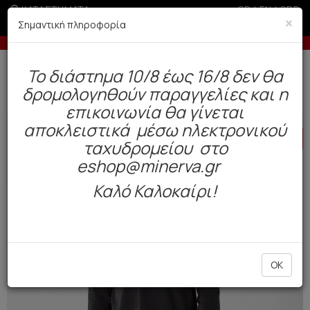
ΚΑΤΑΣΤΗΜΑΤΑ
GR
|
EN
|
SRB
×
Σημαντική πληροφορία
-10% σε παραγγελίες άνω των 200€
Δωρεάν αποστολή άνω των 49€. Παράδοση σε 3-5 εργάσιμες.
To διάστημα 10/8 έως 16/8 δεν θα
0
δρομολογηθούν παραγγελίες και η
Ανδρας
Πυτζάμες
Χειμωνιάτικες
επικοινωνία θα γίνεται
αποκλειστικά μέσω ηλεκτρονικού
HOT
OFFER
ταχυδρομείου στο
eshop@minerva.gr
Καλό Καλοκαίρι!
OK