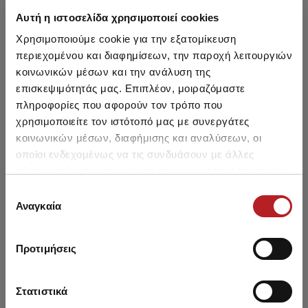
Αυτή η ιστοσελίδα χρησιμοποιεί cookies
Χρησιμοποιούμε cookie για την εξατομίκευση
HOT OFFER
HOT OFFER
περιεχομένου και διαφημίσεων, την παροχή λειτουργιών
κοινωνικών μέσων και την ανάλυση της
επισκεψιμότητάς μας. Επιπλέον, μοιραζόμαστε
πληροφορίες που αφορούν τον τρόπο που
χρησιμοποιείτε τον ιστότοπό μας με συνεργάτες
κοινωνικών μέσων, διαφήμισης και αναλύσεων, οι
οποίοι ενδεχομένως να τις συνδυάσουν με άλλες
πληροφορίες που τους έχετε παραχωρήσει ή τις οποίες
έχουν συλλέξει σε σχέση με την από μέρους σας χρήση
Επιλογή
των υπηρεσιών τους.
Αναγκαία
συγκατάθεσης
Κοτλέ Βελούδινη Ανδρική
Fleece Ανδρική Μονόχρωμη
Re
Πυτζάμα
Ρόμπα
Προτιμήσεις
40,70 €
23,90 €
Στατιστικά