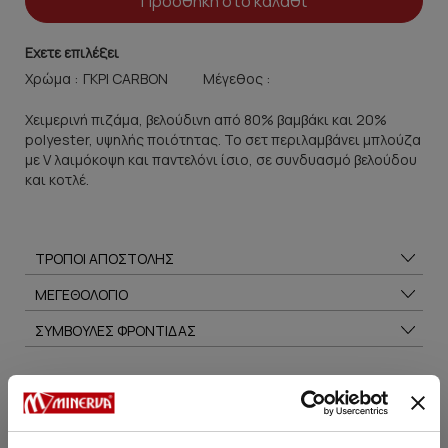
Προσθήκη στο καλάθι
Εχετε επιλέξει
Χρώμα :
Μέγεθος :
Χειμερινή πιζάμα, βελούδινη από 80% βαμβάκι και 20%
polyester, υψηλής ποιότητας. To σετ περιλαμβάνει μπλούζα
με V λαιμόκοψη και παντελόνι ίσιο, σε συνδυασμό βελούδου
και κοτλέ.
ΤΡΟΠΟΙ ΑΠΟΣΤΟΛΗΣ
ΜΕΓΕΘΟΛΟΓΙΟ
ΣΥΜΒΟΥΛΕΣ ΦΡΟΝΤΙΔΑΣ
Μπορεί να σου αρέσει επίσης