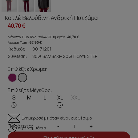
Κοτλέ Βελούδινη Ανδρική Πυτζάμα
40,70 €
Μέγιστη Τιμή Τελευταίων 30 ημερών :
40,70 €
Αρχική Τιμή :
67,90 €
Κωδικός:
90-71201
Σύνθεση:
80% ΒΑΜΒΑΚΙ- 20% ΠΟΛΥΕΣΤΕΡ
Επιλέξτε Χρώμα:
Επιλέξτε Μέγεθος:
S
M
L
XL
XXL
Ενημέρωσέ με όταν είναι διαθέσιμο
Ποσότητα:
-
+
Λίγα κομμάτια