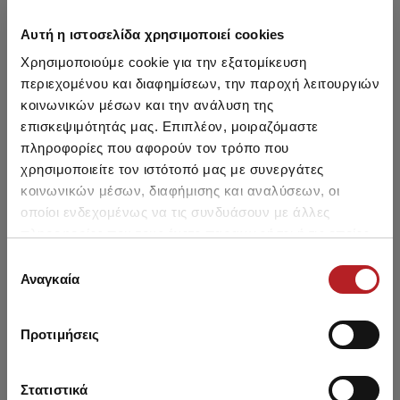
Μπορεί να σου αρέσει επίσης
Αυτή η ιστοσελίδα χρησιμοποιεί cookies
Χρησιμοποιούμε cookie για την εξατομίκευση
HOT OFFER
περιεχομένου και διαφημίσεων, την παροχή λειτουργιών
κοινωνικών μέσων και την ανάλυση της
επισκεψιμότητάς μας. Επιπλέον, μοιραζόμαστε
πληροφορίες που αφορούν τον τρόπο που
χρησιμοποιείτε τον ιστότοπό μας με συνεργάτες
κοινωνικών μέσων, διαφήμισης και αναλύσεων, οι
οποίοι ενδεχομένως να τις συνδυάσουν με άλλες
πληροφορίες που τους έχετε παραχωρήσει ή τις οποίες
έχουν συλλέξει σε σχέση με την από μέρους σας χρήση
Επιλογή
των υπηρεσιών τους.
Αναγκαία
συγκατάθεσης
Βρεφικό Μακρυμάνικο
Αμάνικο Βρεφικό Φορμάκι
Αμά
Φορμάκι 6τμχ
6 τμχ
Προτιμήσεις
Από 27,00 € έως 28,50 €
Από 42,60 € έως 45,00 €
Στατιστικά