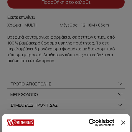
Προσθήκη στο καλάθι
Εχετε επιλέξει
Χρώμα :
Μέγεθος :
Βρεφικά κοντομάνικα φορμάκια, σε σετ των 6 τμχ., από
100% βαμβακερό ύφασμα υψηλής ποιότητας. Το σετ
περιλαμβάνει 6 μονόχρωμα φορμάκια με διακοσμητικό
τύπωμα μπροστά. Διαθέτουν κόπιτσες στο καβάλο για
ακόμη πιο εύκολη χρήση.
ΤΡΟΠΟΙ ΑΠΟΣΤΟΛΗΣ
ΜΕΓΕΘΟΛΟΓΙΟ
ΣΥΜΒΟΥΛΕΣ ΦΡΟΝΤΙΔΑΣ