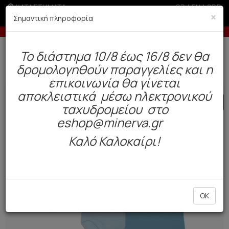
ΚΑΤΑΣΤΗΜΑΤΑ
GR
|
EN
|
SRB
×
Σημαντική πληροφορία
-10% σε παραγγελίες άνω των 200€
Δωρεάν αποστολή άνω των 49€. Παράδοση σε 3-5 εργάσιμες.
To διάστημα 10/8 έως 16/8 δεν θα
0
δρομολογηθούν παραγγελίες και η
Παιδί
Βρέφος Αγόρι
Εσώρουχα
επικοινωνία θα γίνεται
αποκλειστικά μέσω ηλεκτρονικού
SALE
ταχυδρομείου στο
eshop@minerva.gr
Καλό Καλοκαίρι!
OK