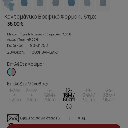
Κοντομάνικο Βρεφικό Φορμάκι 6τμχ
36,00 €
Μέγιστη Τιμή Τελευταίων 30 ημερών :
7,50 €
Αρχική Τιμή :
45,00 €
Κωδικός:
90-31752
Σύνθεση:
100% ΒΑΜΒΑΚΙ
Επιλέξτε Χρώμα:
Επιλέξτε Μέγεθος:
1-3M
3-6M
6-
12-
18-
24-
/
/
12M /
18M /
24M /
36M /
62cm
70cm
78cm
86cm
92cm
98cm
Ενημέρωσέ με όταν είναι διαθέσιμο
Ποσότητα:
-
+
Λίγα κομμάτια