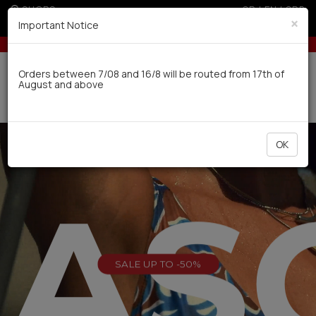
SHOPS
GR
|
EN
|
SRB
×
Important Notice
 for orders over 100€
5% off for orders over 250€ for EU & 300€ for non 
Delivery in 7-9 working days via UPS
Orders between 7/08 and 16/8 will be routed from 17th of
August and above
0
OK
EAS
SALE UP TO -50%