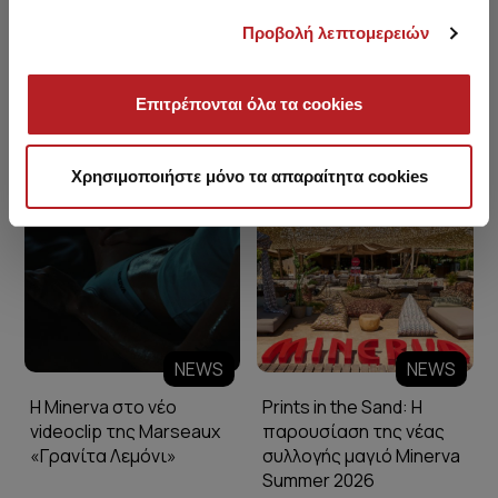
Προβολή λεπτομερειών
Επιτρέπονται όλα τα cookies
Minerva Blog
Χρησιμοποιήστε μόνο τα απαραίτητα cookies
NEWS
NEWS
Η Minerva στο νέο
Prints in the Sand: Η
videoclip της Marseaux
παρουσίαση της νέας
«Γρανίτα Λεμόνι»
συλλογής μαγιό Minerva
Summer 2026