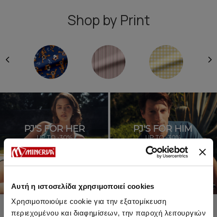
Shop by Print
PJ'S FOR HER
PJ'S FOR HIM
UP TO -30%
UP TO -30%
SHOP SALE
SHOP SALE
Αυτή η ιστοσελίδα χρησιμοποιεί cookies
Χρησιμοποιούμε cookie για την εξατομίκευση
περιεχομένου και διαφημίσεων, την παροχή λειτουργιών