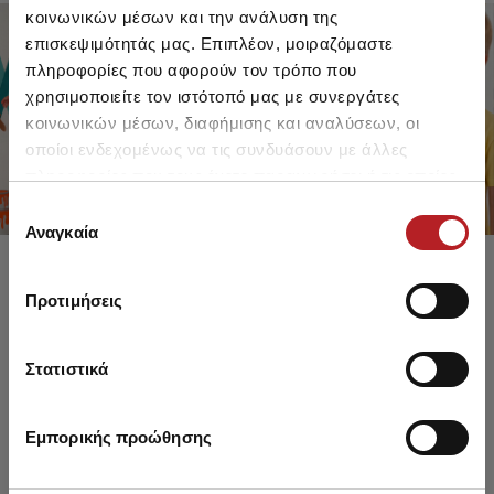
κοινωνικών μέσων και την ανάλυση της
επισκεψιμότητάς μας. Επιπλέον, μοιραζόμαστε
πληροφορίες που αφορούν τον τρόπο που
FOR GIRLS
FOR BOYS
χρησιμοποιείτε τον ιστότοπό μας με συνεργάτες
UP TO -30%
UP TO -30%
κοινωνικών μέσων, διαφήμισης και αναλύσεων, οι
SHOP SALE
SHOP SALE
οποίοι ενδεχομένως να τις συνδυάσουν με άλλες
πληροφορίες που τους έχετε παραχωρήσει ή τις οποίες
έχουν συλλέξει σε σχέση με την από μέρους σας χρήση
Επιλογή
των υπηρεσιών τους.
Αναγκαία
συγκατάθεσης
Προτιμήσεις
Στατιστικά
Εμπορικής προώθησης