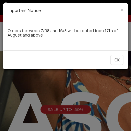
SHOPS
GR
|
EN
|
SRB
×
Important Notice
 300€ for non EU (sale season)
Up to 6 interest-free installments with c
Delivery in 7-9 working days via UPS
Orders between 7/08 and 16/8 will be routed from 17th of
August and above
0
OK
EAS
SALE UP TO -50%