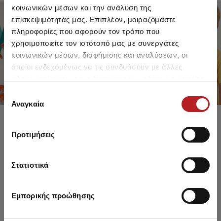
κοινωνικών μέσων και την ανάλυση της
επισκεψιμότητάς μας. Επιπλέον, μοιραζόμαστε
πληροφορίες που αφορούν τον τρόπο που
FOR GIRLS
FOR BOYS
χρησιμοποιείτε τον ιστότοπό μας με συνεργάτες
UP TO -30%
UP TO -30%
κοινωνικών μέσων, διαφήμισης και αναλύσεων, οι
SHOP SALE
SHOP SALE
οποίοι ενδεχομένως να τις συνδυάσουν με άλλες
πληροφορίες που τους έχετε παραχωρήσει ή τις οποίες
έχουν συλλέξει σε σχέση με την από μέρους σας χρήση
Επιλογή
των υπηρεσιών τους.
Αναγκαία
συγκατάθεσης
Προτιμήσεις
Στατιστικά
Εμπορικής προώθησης