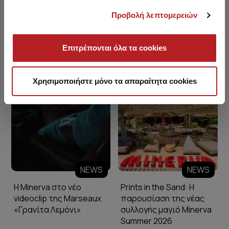
Προβολή λεπτομερειών
Επιτρέπονται όλα τα cookies
Minerva Blog
Χρησιμοποιήστε μόνο τα απαραίτητα cookies
NEWS
NEWS
Η Minerva στο νέο
Prints in the Sand: Η
videoclip της Marseaux
παρουσίαση της νέας
«Γρανίτα Λεμόνι»
συλλογής μαγιό Minerva
Summer 2026