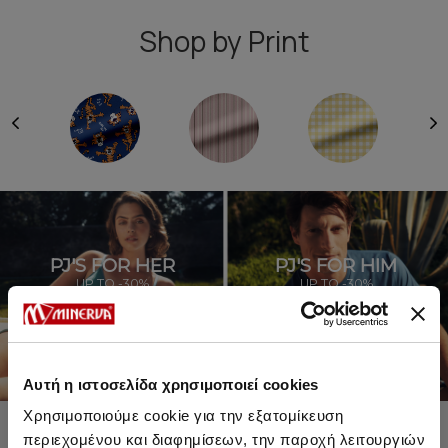
Shop by Print
PJ'S FOR HER
PJ'S FOR HIM
UP TO -30%
UP TO -30%
SHOP SALE
SHOP SALE
Αυτή η ιστοσελίδα χρησιμοποιεί cookies
Χρησιμοποιούμε cookie για την εξατομίκευση
περιεχομένου και διαφημίσεων, την παροχή λειτουργιών