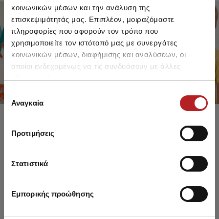
κοινωνικών μέσων και την ανάλυση της
επισκεψιμότητάς μας. Επιπλέον, μοιραζόμαστε
πληροφορίες που αφορούν τον τρόπο που
FOR GIRLS
FOR BOYS
χρησιμοποιείτε τον ιστότοπό μας με συνεργάτες
UP TO -30%
UP TO -30%
κοινωνικών μέσων, διαφήμισης και αναλύσεων, οι
SHOP SALE
SHOP SALE
οποίοι ενδεχομένως να τις συνδυάσουν με άλλες
πληροφορίες που τους έχετε παραχωρήσει ή τις οποίες
έχουν συλλέξει σε σχέση με την από μέρους σας χρήση
Επιλογή
των υπηρεσιών τους.
Αναγκαία
συγκατάθεσης
Προτιμήσεις
Στατιστικά
Εμπορικής προώθησης