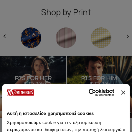
Shop by Print
PJ'S FOR HER
PJ'S FOR HIM
UP TO -30%
UP TO -30%
SHOP SALE
SHOP SALE
Αυτή η ιστοσελίδα χρησιμοποιεί cookies
Χρησιμοποιούμε cookie για την εξατομίκευση
περιεχομένου και διαφημίσεων, την παροχή λειτουργιών