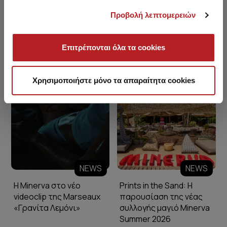
Προβολή λεπτομερειών
Επιτρέπονται όλα τα cookies
Minerva Blog
Χρησιμοποιήστε μόνο τα απαραίτητα cookies
NEWS
NEWS
Η Minerva στο νέο
Prints in the Sand: Η
videoclip της Marseaux
παρουσίαση της νέας
«Γρανίτα Λεμόνι»
συλλογής μαγιό Minerva
Summer 2026