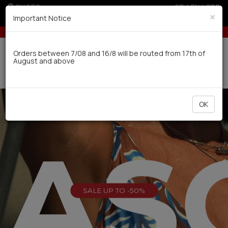
SHOPS
GR
|
EN
|
SRB
×
Important Notice
s for orders over 50€
Up to 6 interest-free installments with credit cards f
Delivery in 7-9 working days via UPS
Orders between 7/08 and 16/8 will be routed from 17th of
August and above
0
OK
EAS
SALE UP TO -50%