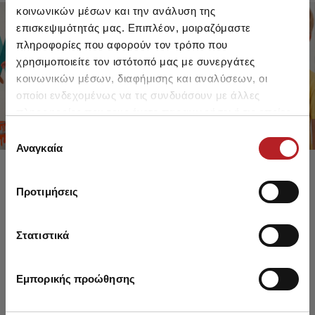
κοινωνικών μέσων και την ανάλυση της
επισκεψιμότητάς μας. Επιπλέον, μοιραζόμαστε
πληροφορίες που αφορούν τον τρόπο που
FOR GIRLS
FOR BOYS
χρησιμοποιείτε τον ιστότοπό μας με συνεργάτες
UP TO -30%
UP TO -30%
κοινωνικών μέσων, διαφήμισης και αναλύσεων, οι
SHOP SALE
SHOP SALE
οποίοι ενδεχομένως να τις συνδυάσουν με άλλες
πληροφορίες που τους έχετε παραχωρήσει ή τις οποίες
έχουν συλλέξει σε σχέση με την από μέρους σας χρήση
Επιλογή
των υπηρεσιών τους.
Αναγκαία
συγκατάθεσης
Προτιμήσεις
Στατιστικά
Εμπορικής προώθησης