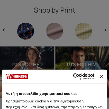
Shop by Print
PJ'S FOR HER
PJ'S FOR HIM
UP TO -30%
UP TO -30%
SHOP SALE
SHOP SALE
Αυτή η ιστοσελίδα χρησιμοποιεί cookies
Χρησιμοποιούμε cookie για την εξατομίκευση
περιεχομένου και διαφημίσεων, την παροχή λειτουργιών