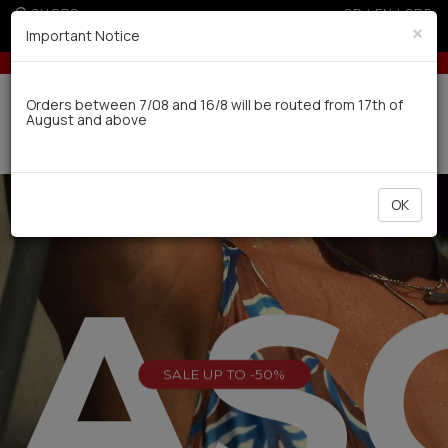
SHOPS
GR
|
EN
|
SRB
×
Important Notice
r non EU
Up to 6 interest-free installments with credit cards for 
Delivery in 7-9 working days via UPS
Orders between 7/08 and 16/8 will be routed from 17th of
August and above
0
OK
EAS
SALE UP TO -50%