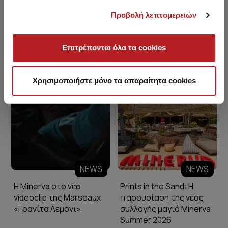
Προβολή λεπτομερειών
Επιτρέπονται όλα τα cookies
Minerva Blog
Χρησιμοποιήστε μόνο τα απαραίτητα cookies
NEWS
NEWS
Η Minerva στο νέο
Prints in the Sand: Η
videoclip της Marseaux
παρουσίαση της νέας
«Γρανίτα Λεμόνι»
συλλογής μαγιό Minerva
Summer 2026