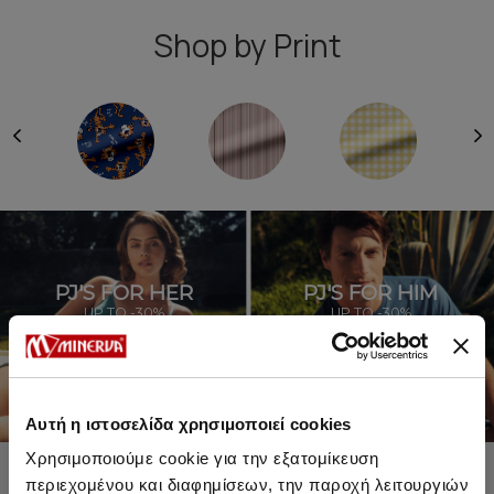
Shop by Print
PJ'S FOR HER
PJ'S FOR HIM
UP TO -30%
UP TO -30%
SHOP SALE
SHOP SALE
Αυτή η ιστοσελίδα χρησιμοποιεί cookies
Χρησιμοποιούμε cookie για την εξατομίκευση
περιεχομένου και διαφημίσεων, την παροχή λειτουργιών