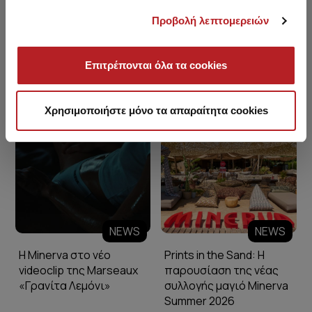
Προβολή λεπτομερειών
Επιτρέπονται όλα τα cookies
Minerva Blog
Χρησιμοποιήστε μόνο τα απαραίτητα cookies
NEWS
NEWS
Η Minerva στο νέο
Prints in the Sand: Η
videoclip της Marseaux
παρουσίαση της νέας
«Γρανίτα Λεμόνι»
συλλογής μαγιό Minerva
Summer 2026