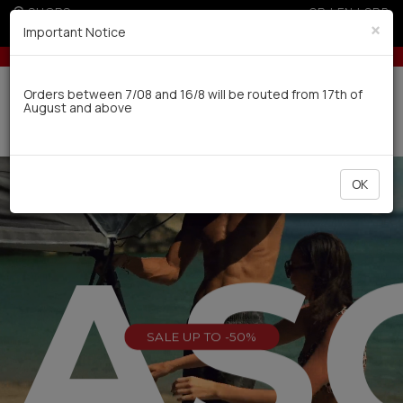
SHOPS
GR
|
EN
|
SRB
×
Important Notice
 300€ for non EU
5% off for orders over 250€ for EU & 300€ for 
Delivery in 7-9 working days via UPS
Orders between 7/08 and 16/8 will be routed from 17th of
August and above
0
OK
EAS
SALE UP TO -50%