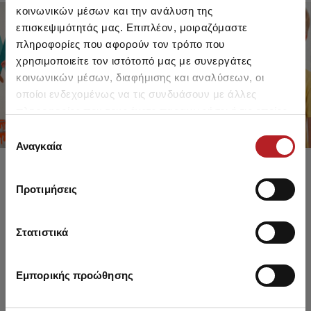
κοινωνικών μέσων και την ανάλυση της
επισκεψιμότητάς μας. Επιπλέον, μοιραζόμαστε
πληροφορίες που αφορούν τον τρόπο που
FOR GIRLS
FOR BOYS
χρησιμοποιείτε τον ιστότοπό μας με συνεργάτες
UP TO -30%
UP TO -30%
κοινωνικών μέσων, διαφήμισης και αναλύσεων, οι
SHOP SALE
SHOP SALE
οποίοι ενδεχομένως να τις συνδυάσουν με άλλες
πληροφορίες που τους έχετε παραχωρήσει ή τις οποίες
έχουν συλλέξει σε σχέση με την από μέρους σας χρήση
Επιλογή
των υπηρεσιών τους.
Αναγκαία
συγκατάθεσης
Προτιμήσεις
Στατιστικά
Εμπορικής προώθησης