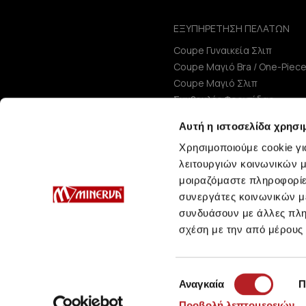
ΕΞΥΠΗΡΕΤΗΣΗ ΠΕΛΑΤΩΝ
Coupe Γυναικεία Σλιπ
Coupe Μαγιό Bra / One-Piec
Coupe Μαγιό Σλιπ
Συμβουλές Φροντίδας
Μεγεθολόγιο
Αυτή η ιστοσελίδα χρησι
Χρησιμοποιούμε cookie γι
λειτουργιών κοινωνικών μ
μοιραζόμαστε πληροφορίε
συνεργάτες κοινωνικών μέ
συνδυάσουν με άλλες πληρ
σχέση με την από μέρους
Επιλογή
Αναγκαία
Π
συγκατάθεσης
Προβολή λεπτομερειών