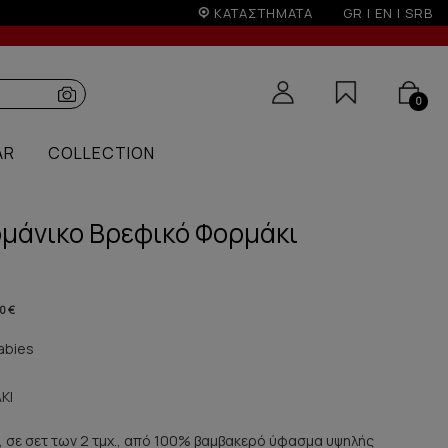
ίοδο εκπτώσεων
ΚΑΤΑΣΤΗΜΑΤΑ
GR
|
EN
|
SRB
0
AR
COLLECTION
ομάνικο Βρεφικό Φορμάκι
0 €
abies
ΚΙ
 σε σετ των 2 τμχ., από 100% βαμβακερό ύφασμα υψηλής