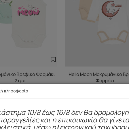
μάνικο Βρεφικό Φορμάκι
Hello Moon Μακρυμάνικο Β
2τμχ
Φορμάκι
11,10 €
13,90 €
κή πληροφορία
ιάστημα 10/8 έως 16/8 δεν θα δρομολογ
παραγγελίες και η επικοινωνία θα γίνετα
Είδατε πρόσφατα
κλειστικά μέσω ηλεκτρονικού ταχυδρο