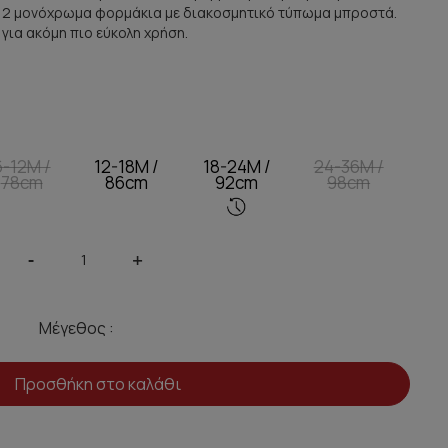
ι 2 μονόχρωμα φορμάκια με διακοσμητικό τύπωμα μπροστά.
για ακόμη πιο εύκολη χρήση.
6-12M /
12-18M /
18-24M /
24-36M /
78cm
86cm
92cm
98cm
-
+
Μέγεθος :
Προσθήκη στο καλάθι