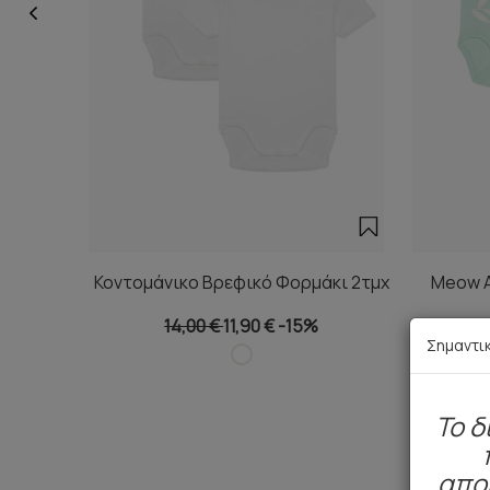
Κοντομάνικο Βρεφικό Φορμάκι 2τμχ
Meow Α
14,00 €
11,90 €
-15%
Σημαντι
To δ
απο