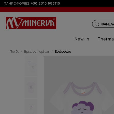
 6 άτοκες δόσεις με πιστωτική άνω των 100€
ΠΛΗΡΟΦΟΡΙΕΣ
+30 2310 683110
ΠΑΙΔΙΚ
New-In
Therma
Παιδί
Βρέφος Κορίτσι
Εσώρουχα