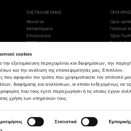
ΣΧΕΤΙΚΑ ΜΕ ΕΜΑΣ
ΟΡΟΙ ΧΡΗΣ
About us
Οροι χρήσ
e
Καταστήματα
Πολιτική 
Επικοινωνία
Όροι Πωλ
B2B Portal
Συχνές Ερ
Επενδυτές (IR)
μοποιεί cookies
ΑΝΑΚΟΙΝΩΣΕΙΣ ΧΑΑ
α την εξατομίκευση περιεχομένου και διαφημίσεων, την παροχ
Εταιρεία
έσων και την ανάλυση της επισκεψιμότητάς μας. Επιπλέον,
ς που αφορούν τον τρόπο που χρησιμοποιείτε τον ιστότοπό μα
σων, διαφήμισης και αναλύσεων, οι οποίοι ενδεχομένως να τι
οφορίες που τους έχετε παραχωρήσει ή τις οποίες έχουν συλλ
 σας χρήση των υπηρεσιών τους.
Minerva © 2009 - 2026 Minerva, All rights reserved.
ροτιμήσεις
Στατιστικά
Εμπορική
development by
netwerk.gr