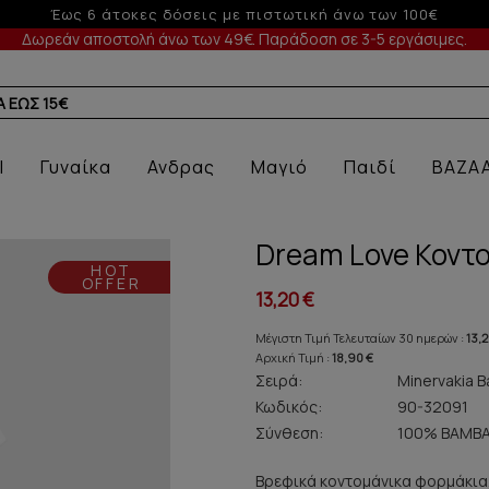
-5% σε παραγγελίες άνω των 200€ σε περ
Δωρεάν αποστολή άνω των 49€. Παράδοση σε 3-5 εργάσιμες.
Α
l
Γυναίκα
Ανδρας
Μαγιό
Παιδί
BAZA
Dream Love Κοντ
HOT
OFFER
13,20 €
Μέγιστη Τιμή Τελευταίων 30 ημερών :
13,2
Αρχική Τιμή :
18,90 €
Σειρά:
Minervakia B
Κωδικός:
90-32091
Σύνθεση:
100% ΒΑΜΒΑ
Βρεφικά κοντομάνικα φορμάκια,