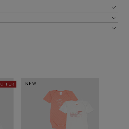
NEW
 OFFER