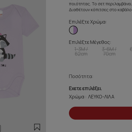
ποιότητας. Το σετ περιλαμβάνε
Διαθέτουν κόπιτσες στο καβάλο 
Επιλέξτε Χρώμα:
Επιλέξτε Μέγεθος:
1-3M /
3-6M /
62cm
70cm
Ποσότητα:
Εχετε επιλέξει
Χρώμα :