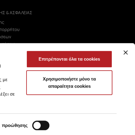
ΗΣ & ΑΣΦΑΛΕΙΑΣ
ης
Απορρήτου
ήσεων
ωτήσεις
Επιτρέπονται όλα τα cookies
ή
Χρησιμοποιήστε μόνο τα
ς με
απαραίτητα cookies
ς
έξει σε
ς προώθησης