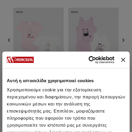
NEW
NEW
NE
Αυτή η ιστοσελίδα χρησιμοποιεί cookies
Χρησιμοποιούμε cookie για την εξατομίκευση
Rabbit Κοντομάνικο
Zebra Αμάνικο Βρεφικό
Le
Βρεφικό Φορμάκι 2τμχ
Φορμάκι 2τμχ
περιεχομένου και διαφημίσεων, την παροχή λειτουργιών
κοινωνικών μέσων και την ανάλυση της
15,10 €
12,15 €
επισκεψιμότητάς μας. Επιπλέον, μοιραζόμαστε
πληροφορίες που αφορούν τον τρόπο που
χρησιμοποιείτε τον ιστότοπό μας με συνεργάτες