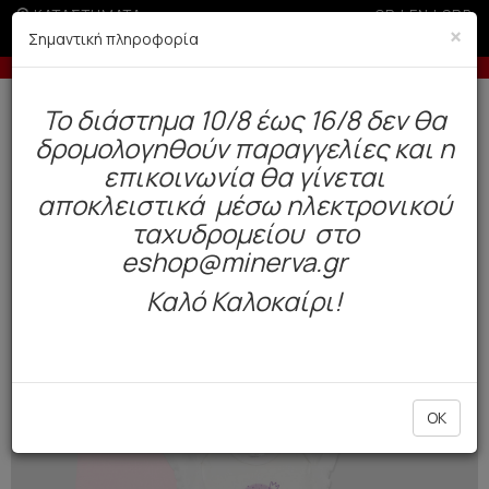
ΚΑΤΑΣΤΗΜΑΤΑ
GR
|
EN
|
SRB
×
Σημαντική πληροφορία
 άτοκες δόσεις με πιστωτική άνω των 50€
-5% σε παραγ
Δωρεάν αποστολή άνω των 49€. Παράδοση σε 3-5 εργάσιμες.
To διάστημα 10/8 έως 16/8 δεν θα
0
δρομολογηθούν παραγγελίες και η
Παιδί
Βρέφος Κορίτσι
Εσώρουχα
επικοινωνία θα γίνεται
αποκλειστικά μέσω ηλεκτρονικού
NEW
ταχυδρομείου στο
eshop@minerva.gr
Καλό Καλοκαίρι!
OK