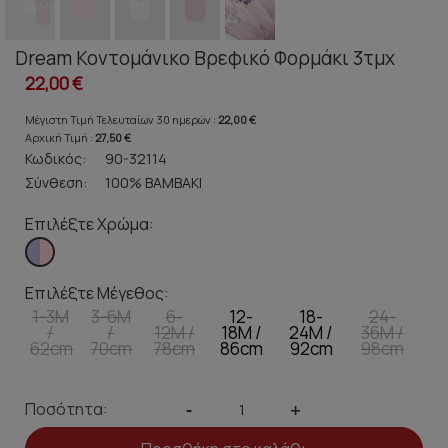
Dream Κοντομάνικο Βρεφικό Φορμάκι 3τμχ
22,00 €
Μέγιστη Τιμή Τελευταίων 30 ημερών :
22,00 €
Αρχική Τιμή :
27,50 €
Κωδικός:
90-32114
Σύνθεση:
100% ΒΑΜΒΑΚΙ
Επιλέξτε Χρώμα:
Επιλέξτε Μέγεθος:
1-3M
3-6M
6-
12-
18-
24-
/
/
12M /
18M /
24M /
36M /
62cm
70cm
78cm
86cm
92cm
98cm
Ποσότητα:
-
+