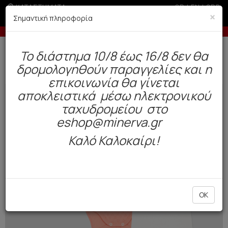
ΚΑΤΑΣΤΗΜΑΤΑ
GR
|
EN
|
SRB
×
Σημαντική πληροφορία
ς 3 άτοκες δόσεις με πιστωτική άνω των 50€
Δωρεάν αποστολή άνω των 49€. Παράδοση σε 3-5 εργάσιμες.
To διάστημα 10/8 έως 16/8 δεν θα
0
δρομολογηθούν παραγγελίες και η
Παιδί
Βρέφος Κορίτσι
Εσώρουχα
επικοινωνία θα γίνεται
αποκλειστικά μέσω ηλεκτρονικού
NEW
ταχυδρομείου στο
eshop@minerva.gr
Καλό Καλοκαίρι!
OK