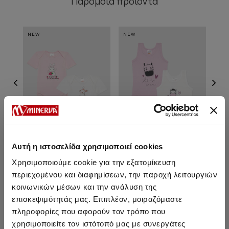
Παρόμοια προϊόντα
NEW
NEW
NE
Αυτή η ιστοσελίδα χρησιμοποιεί cookies
Χρησιμοποιούμε cookie για την εξατομίκευση
Rabbit Κοντομάνικο
Zebra Αμάνικο Βρεφικό
Le
περιεχομένου και διαφημίσεων, την παροχή λειτουργιών
Βρεφικό Φορμάκι 2τμχ
Φορμάκι 2τμχ
κοινωνικών μέσων και την ανάλυση της
15,10 €
12,15 €
επισκεψιμότητάς μας. Επιπλέον, μοιραζόμαστε
πληροφορίες που αφορούν τον τρόπο που
χρησιμοποιείτε τον ιστότοπό μας με συνεργάτες