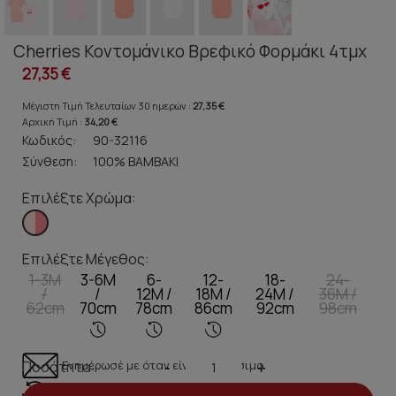
Cherries Κοντομάνικο Βρεφικό Φορμάκι 4τμχ
27,35 €
Μέγιστη Τιμή Τελευταίων 30 ημερών :
27,35 €
Αρχική Τιμή :
34,20 €
Κωδικός:
90-32116
Σύνθεση:
100% ΒΑΜΒΑΚΙ
Επιλέξτε Χρώμα:
Επιλέξτε Μέγεθος:
1-3M
3-6M
6-
12-
18-
24-
/
/
12M /
18M /
24M /
36M /
62cm
70cm
78cm
86cm
92cm
98cm
Ενημέρωσέ με όταν είναι διαθέσιμο
Ποσότητα:
-
+
Λίγα κομμάτια