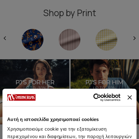
Shop by Print
PJ'S FOR HER
PJ'S FOR HIM
UP TO -30%
UP TO -30%
SHOP SALE
SHOP SALE
Αυτή η ιστοσελίδα χρησιμοποιεί cookies
Χρησιμοποιούμε cookie για την εξατομίκευση
περιεχομένου και διαφημίσεων, την παροχή λειτουργιών