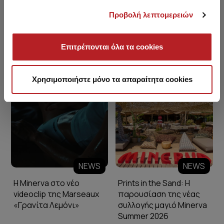
Προβολή λεπτομερειών
Επιτρέπονται όλα τα cookies
Minerva Blog
Χρησιμοποιήστε μόνο τα απαραίτητα cookies
NEWS
NEWS
Η Minerva στο νέο
Prints in the Sand: Η
videoclip της Marseaux
παρουσίαση της νέας
«Γρανίτα Λεμόνι»
συλλογής μαγιό Minerva
Summer 2026