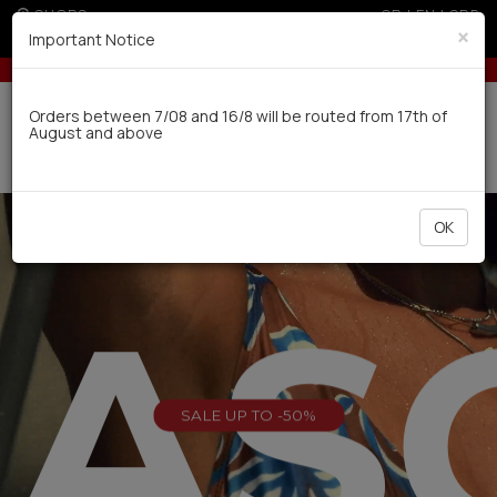
SHOPS
GR
|
EN
|
SRB
×
Important Notice
s for orders over 50€
Up to 6 interest-free installments with credit cards f
Delivery in 7-9 working days via UPS
Orders between 7/08 and 16/8 will be routed from 17th of
August and above
0
OK
EAS
SALE UP TO -50%