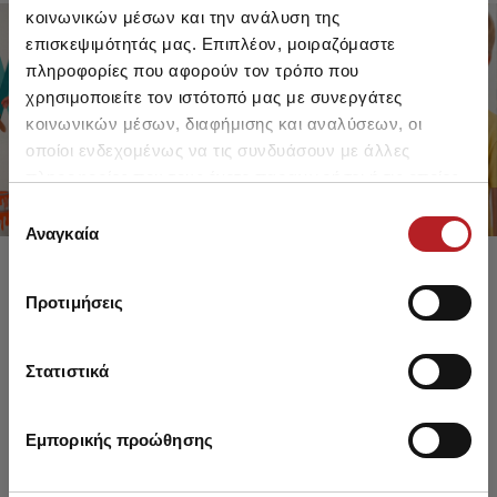
κοινωνικών μέσων και την ανάλυση της
επισκεψιμότητάς μας. Επιπλέον, μοιραζόμαστε
πληροφορίες που αφορούν τον τρόπο που
FOR GIRLS
FOR BOYS
χρησιμοποιείτε τον ιστότοπό μας με συνεργάτες
UP TO -30%
UP TO -30%
κοινωνικών μέσων, διαφήμισης και αναλύσεων, οι
SHOP SALE
SHOP SALE
οποίοι ενδεχομένως να τις συνδυάσουν με άλλες
πληροφορίες που τους έχετε παραχωρήσει ή τις οποίες
έχουν συλλέξει σε σχέση με την από μέρους σας χρήση
Επιλογή
των υπηρεσιών τους.
Αναγκαία
συγκατάθεσης
Προτιμήσεις
Στατιστικά
Εμπορικής προώθησης