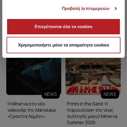
Προβολή λεπτομερειών
Επιτρέπονται όλα τα cookies
Minerva Blog
Χρησιμοποιήστε μόνο τα απαραίτητα cookies
NEWS
NEWS
Η Minerva στο νέο
Prints in the Sand: Η
videoclip της Marseaux
παρουσίαση της νέας
«Γρανίτα Λεμόνι»
συλλογής μαγιό Minerva
Summer 2026