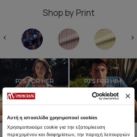
Shop by Print
PJ'S FOR HER
PJ'S FOR HIM
UP TO -30%
UP TO -30%
SHOP SALE
SHOP SALE
Αυτή η ιστοσελίδα χρησιμοποιεί cookies
Χρησιμοποιούμε cookie για την εξατομίκευση
περιεχομένου και διαφημίσεων, την παροχή λειτουργιών