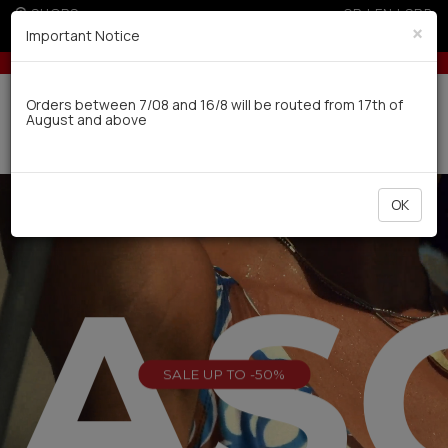
SHOPS
GR
|
EN
|
SRB
×
Important Notice
ders over 50€
10% off for orders over 250€ for EU & 300€ for non
Delivery in 7-9 working days via UPS
Orders between 7/08 and 16/8 will be routed from 17th of
August and above
0
OK
EAS
SALE UP TO -50%