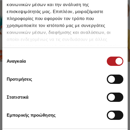
κοινωνικών μέσων και την ανάλυση της
επισκεψιμότητάς μας. Επιπλέον, μοιραζόμαστε
πληροφορίες που αφορούν τον τρόπο που
FOR GIRLS
FOR BOYS
χρησιμοποιείτε τον ιστότοπό μας με συνεργάτες
UP TO -30%
UP TO -30%
κοινωνικών μέσων, διαφήμισης και αναλύσεων, οι
SHOP SALE
SHOP SALE
οποίοι ενδεχομένως να τις συνδυάσουν με άλλες
πληροφορίες που τους έχετε παραχωρήσει ή τις οποίες
έχουν συλλέξει σε σχέση με την από μέρους σας χρήση
Επιλογή
των υπηρεσιών τους.
Αναγκαία
συγκατάθεσης
Προτιμήσεις
Στατιστικά
Εμπορικής προώθησης