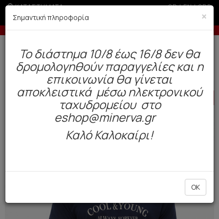
ΚΑΤΑΣΤΗΜΑΤΑ
GR
|
EN
|
SRB
×
Σημαντική πληροφορία
ις με πιστωτική άνω των 50€
-10% σε παραγ
Δωρεάν αποστολή άνω των 49€. Παράδοση σε 3-5 εργάσιμες.
To διάστημα 10/8 έως 16/8 δεν θα
0
δρομολογηθούν παραγγελίες και η
Ανδρας
Πυτζάμες
Καλοκαιρινές
επικοινωνία θα γίνεται
αποκλειστικά μέσω ηλεκτρονικού
HOT
OFFER
ταχυδρομείου στο
eshop@minerva.gr
Καλό Καλοκαίρι!
OK