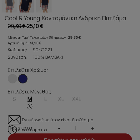
Cool & Young Κοντομάνικη Ανδρική Πυτζάμα
29,30 €
25,10 €
Μέγιστη Τιμή Τελευταίων 30 ημερών :
29,30 €
Αρχική Τιμή :
41,90 €
Κωδικός:
90-71221
Σύνθεση:
100% ΒΑΜΒΑΚΙ
Επιλέξτε Χρώμα:
Επιλέξτε Μέγεθος:
S
M
L
XL
XXL
Ενημέρωσέ με όταν είναι διαθέσιμο
Ποσότητα:
-
+
Λίγα κομμάτια