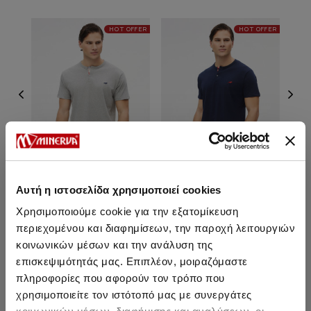
HOT OFFER
HOT OFFER
Αυτή η ιστοσελίδα χρησιμοποιεί cookies
Χρησιμοποιούμε cookie για την εξατομίκευση
Καρό Κοντομάνικη Ανδρική
Καρό Κοντομάνικη Ανδρική
B
Πυτζάμα με πατιλέτα
Πυτζάμα με πατιλέτα
περιεχομένου και διαφημίσεων, την παροχή λειτουργιών
κοινωνικών μέσων και την ανάλυση της
32,80 €
28,10 €
32,80 €
28,10 €
επισκεψιμότητάς μας. Επιπλέον, μοιραζόμαστε
πληροφορίες που αφορούν τον τρόπο που
χρησιμοποιείτε τον ιστότοπό μας με συνεργάτες