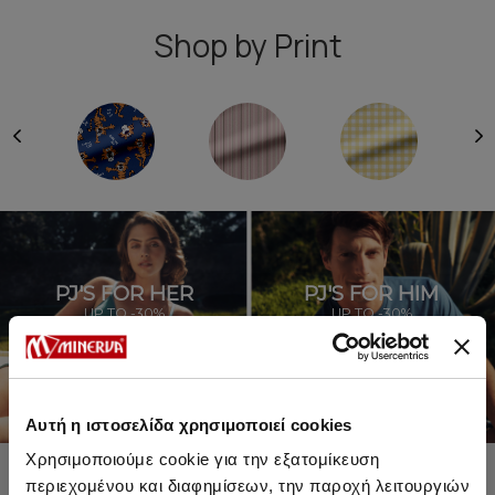
Shop by Print
PJ'S FOR HER
PJ'S FOR HIM
UP TO -30%
UP TO -30%
SHOP SALE
SHOP SALE
Αυτή η ιστοσελίδα χρησιμοποιεί cookies
Χρησιμοποιούμε cookie για την εξατομίκευση
περιεχομένου και διαφημίσεων, την παροχή λειτουργιών