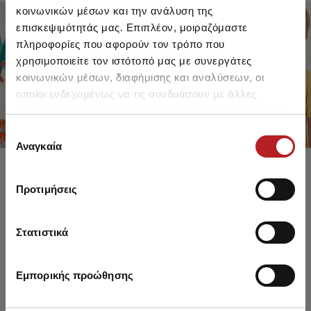
κοινωνικών μέσων και την ανάλυση της
επισκεψιμότητάς μας. Επιπλέον, μοιραζόμαστε
πληροφορίες που αφορούν τον τρόπο που
FOR GIRLS
FOR BOYS
χρησιμοποιείτε τον ιστότοπό μας με συνεργάτες
UP TO -30%
UP TO -30%
κοινωνικών μέσων, διαφήμισης και αναλύσεων, οι
SHOP SALE
SHOP SALE
οποίοι ενδεχομένως να τις συνδυάσουν με άλλες
πληροφορίες που τους έχετε παραχωρήσει ή τις οποίες
έχουν συλλέξει σε σχέση με την από μέρους σας χρήση
Επιλογή
των υπηρεσιών τους.
Αναγκαία
συγκατάθεσης
Προτιμήσεις
Στατιστικά
Εμπορικής προώθησης