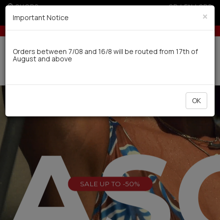
SHOPS
GR
|
EN
|
SRB
×
Important Notice
 300€ for non EU
Up to 3 interest-free installments with credit ca
Delivery in 7-9 working days via UPS
Orders between 7/08 and 16/8 will be routed from 17th of
August and above
0
OK
EAS
SALE UP TO -50%