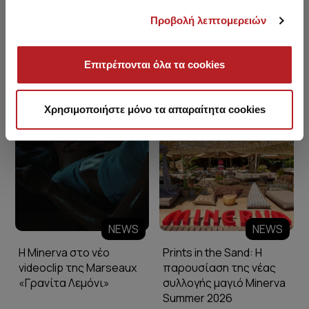
Προβολή λεπτομερειών
Επιτρέπονται όλα τα cookies
Minerva Blog
Χρησιμοποιήστε μόνο τα απαραίτητα cookies
NEWS
NEWS
Η Minerva στο νέο
Prints in the Sand: Η
videoclip της Marseaux
παρουσίαση της νέας
«Γρανίτα Λεμόνι»
συλλογής μαγιό Minerva
Summer 2026