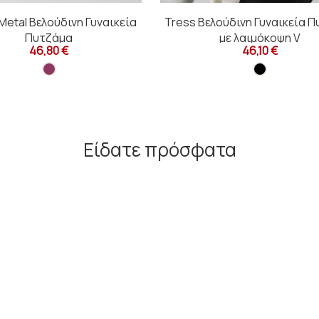
Metal Βελούδινη Γυναικεία
Tress Βελούδινη Γυναικεία 
Πυτζάμα
με λαιμόκοψη V
46,80 €
46,10 €
Είδατε πρόσφατα