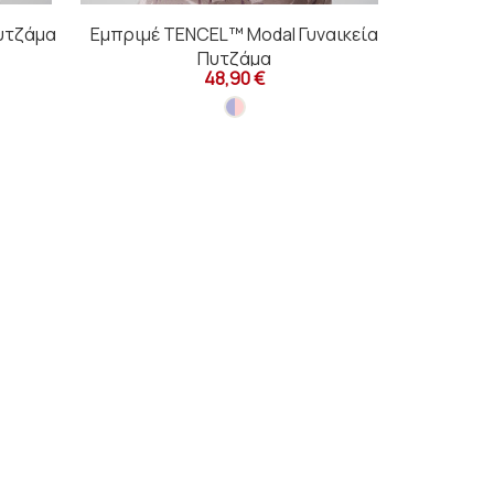
Πυτζάμα
Εμπριμέ TENCEL™ Modal Γυναικεία
Amor Βελ
Πυτζάμα
48,90 €