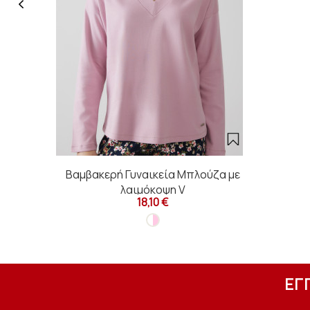
Βαμβακερή Γυναικεία Μπλούζα με
λαιμόκοψη V
18,10 €
ΕΓ