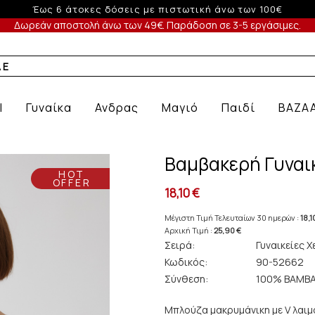
-5% σε παραγγελίες άνω των 200€ σε περίοδο εκπτώσεων
Δωρεάν αποστολή άνω των 49€. Παράδοση σε 3-5 εργάσιμες.
Α ΕΣΩΡΟΥΧΑ ΜΕ
l
Γυναίκα
Ανδρας
Μαγιό
Παιδί
BAZA
Βαμβακερή Γυναι
HOT
OFFER
18,10 €
Μέγιστη Τιμή Τελευταίων 30 ημερών :
18,1
Αρχική Τιμή :
25,90 €
Σειρά:
Γυναικείες Χ
Κωδικός:
90-52662
Σύνθεση:
100% ΒΑΜΒΑ
Μπλούζα μακρυμάνικη με V λαιμ