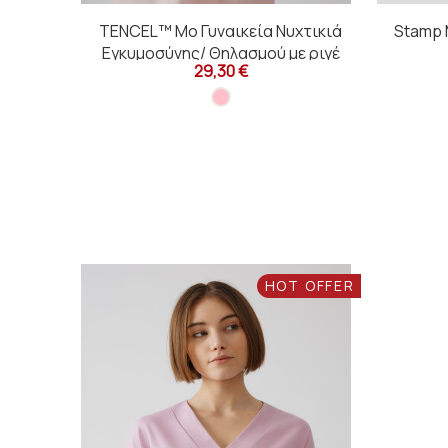
TENCEL™ Mo Γυναικεία Νυχτικιά
Stamp 
Εγκυμοσύνης/ Θηλασμού με ριγέ
29,30 €
πατιλέτα
HOT OFFER