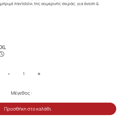
μπριμέ παντελόνι της χειμερινής σειράς, για άνεση &
XXL
-
+
Μέγεθος :
Προσθήκη στο καλάθι