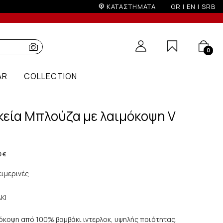
ΚΑΤΑΣΤΗΜΑΤΑ
GR
|
EN
|
SRB
0
AR
COLLECTION
κεία Μπλούζα με λαιμόκοψη V
0 €
ειμερινές
ΚΙ
όκοψη από 100% βαμβάκι ιντερλοκ, υψηλής ποιότητας.