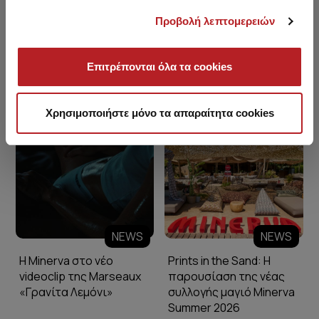
Προβολή λεπτομερειών
Επιτρέπονται όλα τα cookies
Minerva Blog
Χρησιμοποιήστε μόνο τα απαραίτητα cookies
NEWS
NEWS
Η Minerva στο νέο
Prints in the Sand: Η
videoclip της Marseaux
παρουσίαση της νέας
«Γρανίτα Λεμόνι»
συλλογής μαγιό Minerva
Summer 2026