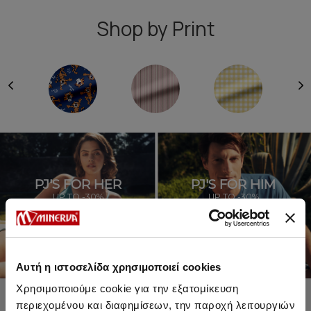
Shop by Print
PJ'S FOR HER
PJ'S FOR HIM
UP TO -30%
UP TO -30%
SHOP SALE
SHOP SALE
Αυτή η ιστοσελίδα χρησιμοποιεί cookies
Χρησιμοποιούμε cookie για την εξατομίκευση
περιεχομένου και διαφημίσεων, την παροχή λειτουργιών