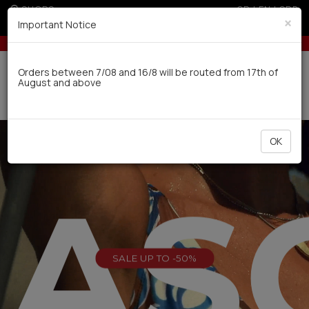
SHOPS
GR
|
EN
|
SRB
×
Important Notice
U
5% off for orders over 250€ for EU & 300€ for non EU (sale s
Delivery in 7-9 working days via UPS
Orders between 7/08 and 16/8 will be routed from 17th of
August and above
0
OK
EAS
SALE UP TO -50%