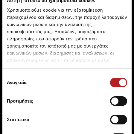
Αυτή η ιστοσελίδα χρησιμοποιεί cookies
Χρησιμοποιούμε cookie για την εξατομίκευση
περιεχομένου και διαφημίσεων, την παροχή λειτουργιών
κοινωνικών μέσων και την ανάλυση της
επισκεψιμότητάς μας. Επιπλέον, μοιραζόμαστε
πληροφορίες που αφορούν τον τρόπο που
χρησιμοποιείτε τον ιστότοπό μας με συνεργάτες
κοινωνικών μέσων, διαφήμισης και αναλύσεων, οι
SHIPPING
PAYMENTS
οποίοι ενδεχομένως να τις συνδυάσουν με άλλες
Free shipping over 100 € for
Debit Card, Credit Card,
πληροφορίες που τους έχετε παραχωρήσει ή τις οποίες
EU & over 150 € for non EU
Paypal
έχουν συλλέξει σε σχέση με την από μέρους σας χρήση
Επιλογή
των υπηρεσιών τους.
Αναγκαία
συγκατάθεσης
Προτιμήσεις
Στατιστικά