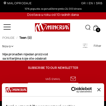
MALOPRODAJE
GR
|
EN
|
SRB
10% popusta za porudžbine preko 24.000 dinara
Dostava u roku od 10 radnih dana
0
PONUDE
Teen (0)
Filter
Novo
Nije pronađen nijedan proizvod
sa kriterijima koje ste odabrali
SUBSCRIBE TO OUR NEWSLETTER