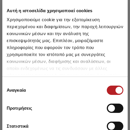
Αυτή η ιστοσελίδα χρησιμοποιεί cookies
Χρησιμοποιούμε cookie για την εξατομίκευση
περιεχομένου και διαφημίσεων, την παροχή λειτουργιών
κοινωνικών μέσων και την ανάλυση της
επισκεψιμότητάς μας. Επιπλέον, μοιραζόμαστε
πληροφορίες που αφορούν τον τρόπο που
Vunene termo carape bez
Vunene termo carape bez
χρησιμοποιείτε τον ιστότοπό μας με συνεργάτες
savova
savova
κοινωνικών μέσων, διαφήμισης και αναλύσεων, οι
1062 Дин.
903 Дин.
-15%
1062 Дин.
903 Дин.
-15%
οποίοι ενδεχομένως να τις συνδυάσουν με άλλες
πληροφορίες που τους έχετε παραχωρήσει ή τις οποίες
έχουν συλλέξει σε σχέση με την από μέρους σας χρήση
Επιλογή
των υπηρεσιών τους.
Αναγκαία
συγκατάθεσης
SALE
SALE
Προτιμήσεις
Στατιστικά