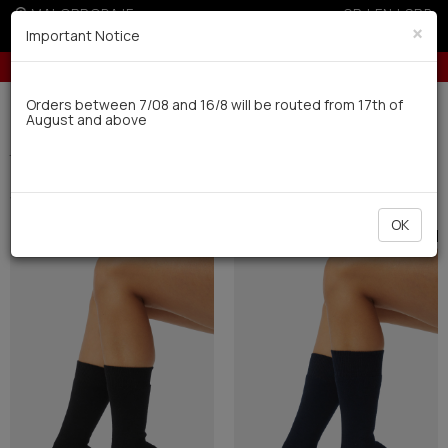
MALOPRODAJE
GR
|
EN
|
SRB
×
Important Notice
10% popusta za porudžbine preko 24.000 dinara
Dostava u roku od 10 radnih dana
Orders between 7/08 and 16/8 will be routed from 17th of
August and above
0
Thermal
Men's
Carape (8)
Filter
SORTIRATI
OK
SALE
SALE