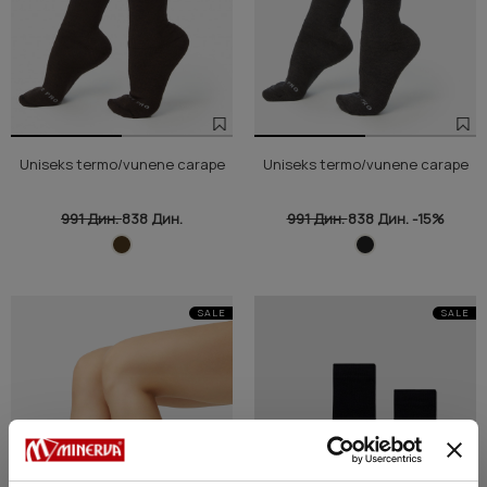
Uniseks termo/vunene carape
Uniseks termo/vunene carape
991 Дин.
838 Дин.
991 Дин.
838 Дин.
-15%
SALE
SALE