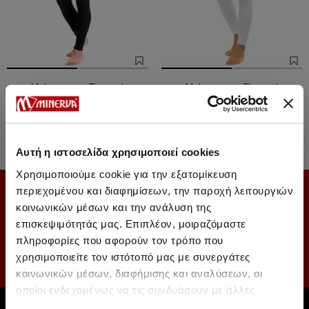
M.duge gace Thermal
M.duge gace Thermal
4254 Дин.
3611 Дин.
-15%
4254 Дин.
3611 Дин.
-15%
Αυτή η ιστοσελίδα χρησιμοποιεί cookies
Χρησιμοποιούμε cookie για την εξατομίκευση
περιεχομένου και διαφημίσεων, την παροχή λειτουργιών
SUBSCRIBE TO OUR NEWSLETTER
κοινωνικών μέσων και την ανάλυση της
επισκεψιμότητάς μας. Επιπλέον, μοιραζόμαστε
πληροφορίες που αφορούν τον τρόπο που
χρησιμοποιείτε τον ιστότοπό μας με συνεργάτες
κοινωνικών μέσων, διαφήμισης και αναλύσεων, οι
οποίοι ενδεχομένως να τις συνδυάσουν με άλλες
πληροφορίες που τους έχετε παραχωρήσει ή τις οποίες