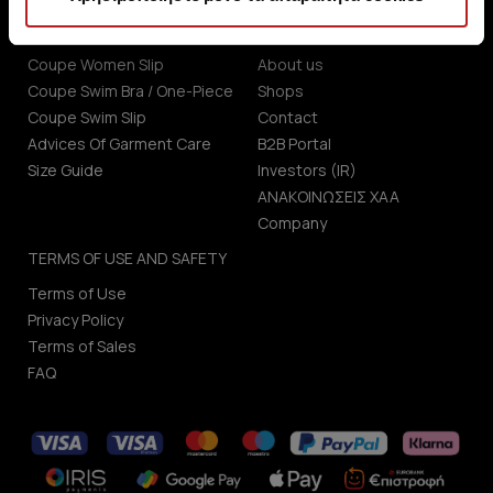
CUSTOMER SERVICE
ABOUT US
Coupe Women Slip
About us
Coupe Swim Bra / One-Piece
Shops
Coupe Swim Slip
Contact
Advices Of Garment Care
B2B Portal
Size Guide
Investors (IR)
ΑΝΑΚΟΙΝΩΣΕΙΣ ΧΑΑ
Company
TERMS OF USE AND SAFETY
Terms of Use
Privacy Policy
Terms of Sales
FAQ