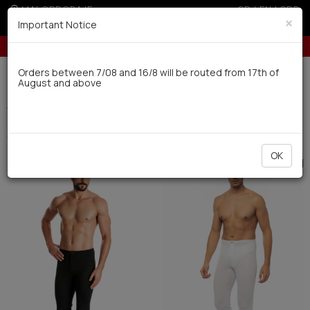
MALOPRODAJE
GR
|
EN
|
SRB
×
Important Notice
10% popusta za porudžbine preko 24.000 dinara
Dostava u roku od 10 radnih dana
Orders between 7/08 and 16/8 will be routed from 17th of
August and above
0
Thermal
Men's
Donji delovi (2)
Filter
SORTIRATI
OK
SALE
SALE