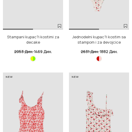
Stampani kupac?i kostimi za
Jednodelni kupac?i kostim sa
decake
stampom i za devojcice
2053 Дин.
1469 Дин.
2631 Дин.
1882 Дин.
NEW
NEW