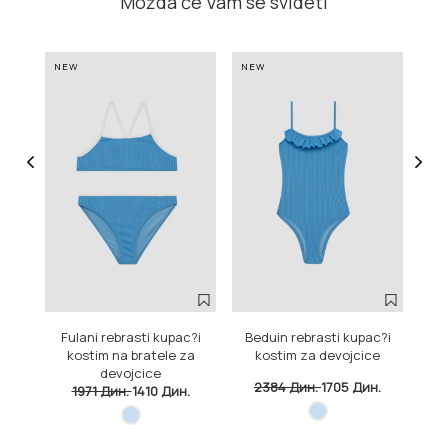
Možda će Vam se svideti
NEW
NEW
NE
Fulani rebrasti kupac?i
Beduin rebrasti kupac?i
kostim na bratele za
kostim za devojcice
st
devojcice
2384 Дин.
1705 Дин.
1971 Дин.
1410 Дин.