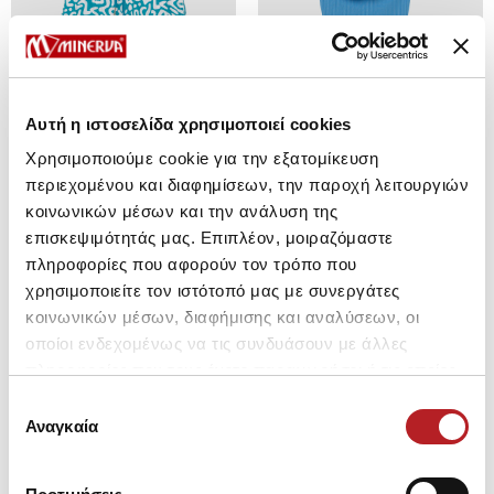
Αυτή η ιστοσελίδα χρησιμοποιεί cookies
Χρησιμοποιούμε cookie για την εξατομίκευση
περιεχομένου και διαφημίσεων, την παροχή λειτουργιών
κοινωνικών μέσων και την ανάλυση της
επισκεψιμότητάς μας. Επιπλέον, μοιραζόμαστε
Stampani kupac?i kostimi za
Beduin rebrasti kupac?i kostim
πληροφορίες που αφορούν τον τρόπο που
decake
za devojcice
χρησιμοποιείτε τον ιστότοπό μας με συνεργάτες
2053 Дин.
1469 Дин.
2384 Дин.
1705 Дин.
κοινωνικών μέσων, διαφήμισης και αναλύσεων, οι
οποίοι ενδεχομένως να τις συνδυάσουν με άλλες
πληροφορίες που τους έχετε παραχωρήσει ή τις οποίες
έχουν συλλέξει σε σχέση με την από μέρους σας χρήση
Επιλογή
NEW
NEW
των υπηρεσιών τους.
Αναγκαία
συγκατάθεσης