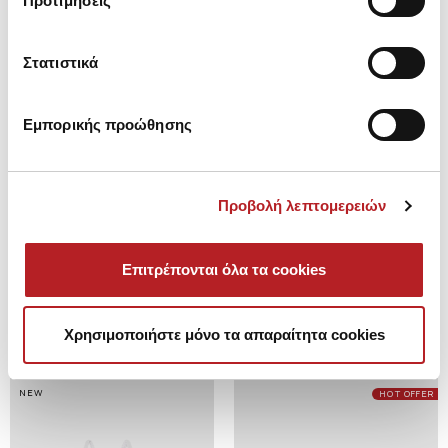
Προτιμήσεις
Στατιστικά
Εμπορικής προώθησης
Προβολή λεπτομερειών
Beduin rebrasti kupac?i kostim
Beduin rebrasti kupac?i kostim
Επιτρέπονται όλα τα cookies
za devojcice
za devojcice
1971 Дин.
1410 Дин.
1971 Дин.
1410 Дин.
Χρησιμοποιήστε μόνο τα απαραίτητα cookies
NEW
HOT OFFER