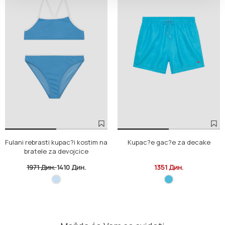
Fulani rebrasti kupac?i kostim na
Kupac?e gac?e za decake
bratele za devojcice
1971 Дин.
1410 Дин.
1351 Дин.