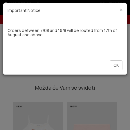
MALOPRODAJE
GR
|
EN
|
SRB
×
Important Notice
Besplatna dostava za porudžbine preko 4.000 dinara
Dostava u roku od 10 radnih dana
Orders between 7/08 and 16/8 will be routed from 17th of
August and above
0
Deca-Mladi
(0)
Filter
SORTIRATI
OK
Nije pronađen nijedan proizvod
sa kriterijima koje ste odabrali
Možda će Vam se svideti
NEW
NEW
NE