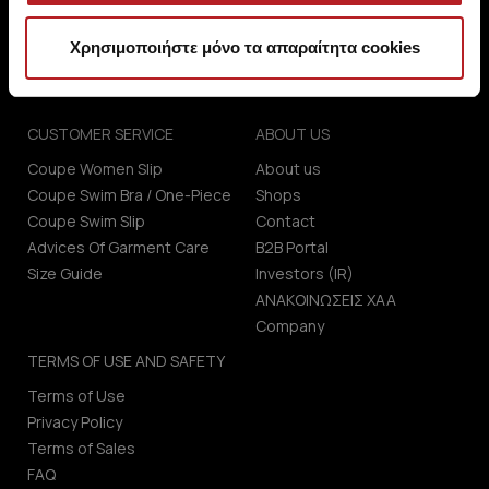
Χρησιμοποιήστε μόνο τα απαραίτητα cookies
CUSTOMER SERVICE
ABOUT US
Coupe Women Slip
About us
Coupe Swim Bra / One-Piece
Shops
Coupe Swim Slip
Contact
Advices Of Garment Care
B2B Portal
Size Guide
Investors (IR)
ΑΝΑΚΟΙΝΩΣΕΙΣ ΧΑΑ
Company
TERMS OF USE AND SAFETY
Terms of Use
Privacy Policy
Terms of Sales
FAQ