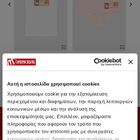
Potkosulja bez rukava za
Bokserice za devojcice
Box
devojcice
src_nsite_2019052402adsd
649 Дин.
909 Дин. Do 1027 Дин.
Αυτή η ιστοσελίδα χρησιμοποιεί cookies
Χρησιμοποιούμε cookie για την εξατομίκευση
περιεχομένου και διαφημίσεων, την παροχή λειτουργιών
κοινωνικών μέσων και την ανάλυση της
επισκεψιμότητάς μας. Επιπλέον, μοιραζόμαστε
SUBSCRIBE TO OUR NEWSLETTER
πληροφορίες που αφορούν τον τρόπο που
χρησιμοποιείτε τον ιστότοπό μας με συνεργάτες
κοινωνικών μέσων, διαφήμισης και αναλύσεων, οι