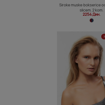
Siroke muske bokserice od
slicem, 2 kom.
2254 Дин.