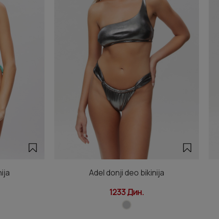
ija
Adel donji deo bikinija
1233 Дин.