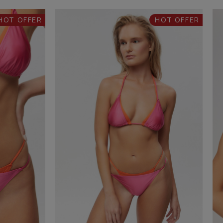
HOT OFFER
HOT OFFER