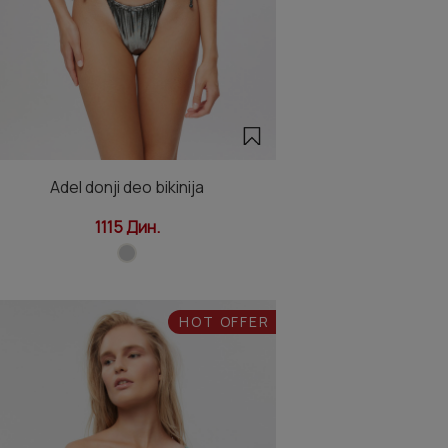
Adel donji deo bikinija
1115 Дин.
HOT OFFER