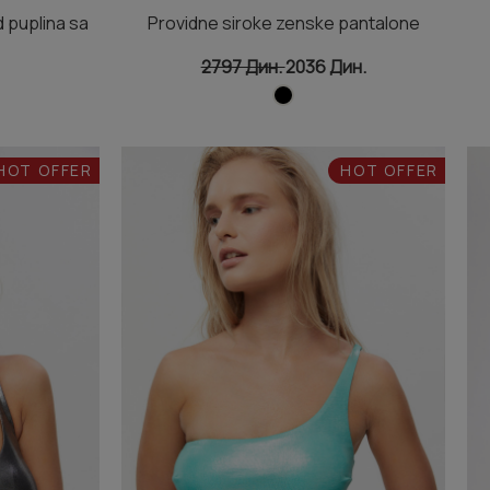
 puplina sa
Providne siroke zenske pantalone
2797 Дин.
2036 Дин.
HOT OFFER
HOT OFFER