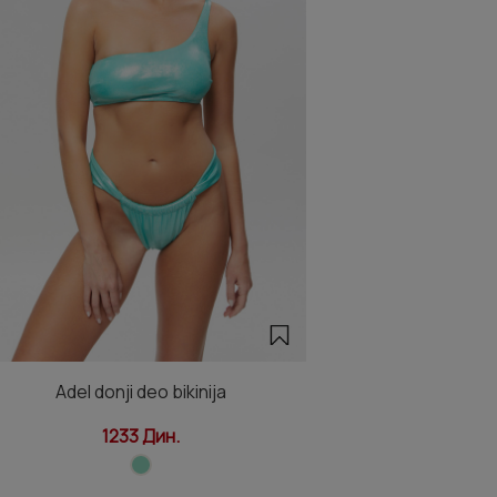
Adel donji deo bikinija
1233 Дин.