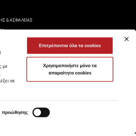
ΗΣ & ΑΣΦΑΛΕΙΑΣ
ης
Απορρήτου
ήσεων
Επιτρέπονται όλα τα cookies
ωτήσεις
ή
Χρησιμοποιήστε μόνο τα
ς με
απαραίτητα cookies
ς
έξει σε
ς προώθησης
?