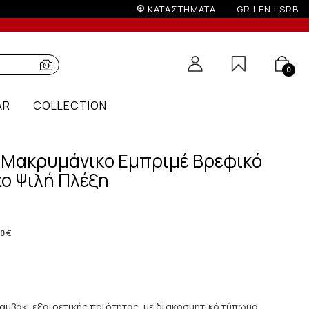
ς άνω των 200€
ΚΑΤΑΣΤΗΜΑΤΑ
GR
|
EN
|
SRB
0
AR
COLLECTION
g Μακρυμάνικο Εμπριμέ Βρεφικό
ο Ψιλή Πλέξη
60 €
μβάκι εξαιρετικής ποιότητας, με διακοσμητικό τύπωμα