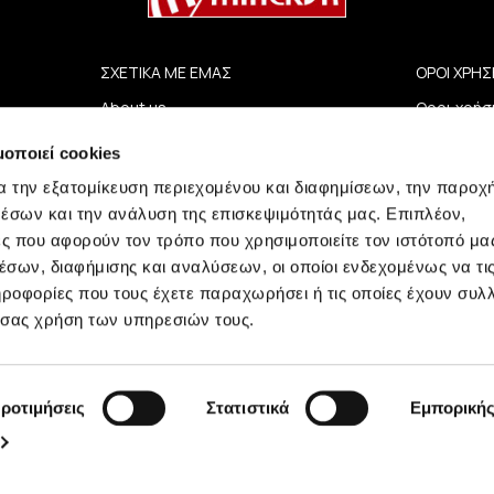
ΣΧΕΤΙΚΑ ΜΕ ΕΜΑΣ
ΟΡΟΙ ΧΡΗΣ
About us
Οροι χρήσ
e
Καταστήματα
Πολιτική 
μοποιεί cookies
Επικοινωνία
Όροι Πωλ
B2B Portal
Συχνές Ερ
α την εξατομίκευση περιεχομένου και διαφημίσεων, την παροχ
Επενδυτές (IR)
έσων και την ανάλυση της επισκεψιμότητάς μας. Επιπλέον,
ΑΝΑΚΟΙΝΩΣΕΙΣ ΧΑΑ
ς που αφορούν τον τρόπο που χρησιμοποιείτε τον ιστότοπό μα
Εταιρεία
σων, διαφήμισης και αναλύσεων, οι οποίοι ενδεχομένως να τι
οφορίες που τους έχετε παραχωρήσει ή τις οποίες έχουν συλλ
 σας χρήση των υπηρεσιών τους.
ροτιμήσεις
Στατιστικά
Εμπορική
Minerva © 2009 - 2026 Minerva, All rights reserved.