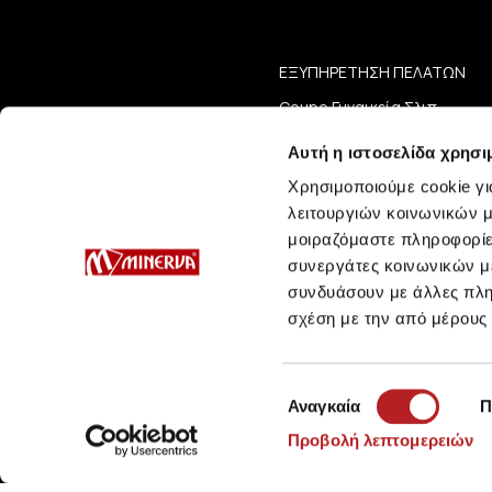
ΕΞΥΠΗΡΕΤΗΣΗ ΠΕΛΑΤΩΝ
Coupe Γυναικεία Σλιπ
Coupe Μαγιό Bra / One-Piec
Αυτή η ιστοσελίδα χρησι
Coupe Μαγιό Σλιπ
Συμβουλές Φροντίδας
Χρησιμοποιούμε cookie γι
Μεγεθολόγιο
λειτουργιών κοινωνικών μ
μοιραζόμαστε πληροφορίε
συνεργάτες κοινωνικών μέ
συνδυάσουν με άλλες πληρ
σχέση με την από μέρους
Επιλογή
Αναγκαία
Π
συγκατάθεσης
Προβολή λεπτομερειών