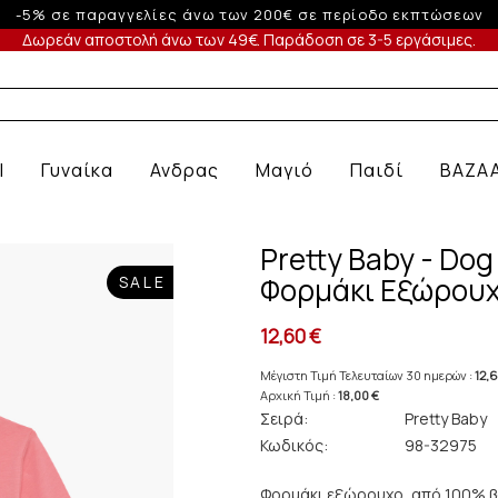
-10% σε παραγγελίε
Δωρεάν αποστολή άνω των 49€. Παράδοση σε 3-5 εργάσιμες.
 Ε
l
Γυναίκα
Ανδρας
Μαγιό
Παιδί
BAZA
Pretty Baby - Do
Φορμάκι Εξώρουχ
SALE
12,60 €
Μέγιστη Τιμή Τελευταίων 30 ημερών :
12,
Αρχική Τιμή :
18,00 €
Σειρά:
Pretty Baby
Κωδικός:
98-32975
Φορμάκι εξώρουχο, από 100% βα