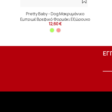
Pretty Baby - Dog Μακρυμάνικο
Εμπριμέ Βρεφικό Φορμάκι Εξώρουχο
12,60 €
Ψιλή Πλέξη
ΕΓ