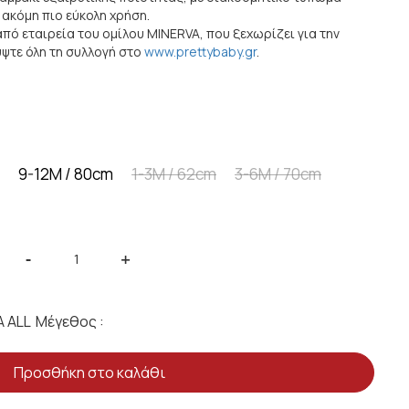
 ακόμη πιο εύκολη χρήση.
από εταιρεία του ομίλου MINERVA, που ξεχωρίζει για την
ύψτε όλη τη συλλογή στο
www.prettybaby.gr
.
9-12M / 80cm
1-3M / 62cm
3-6M / 70cm
-
+
Μέγεθος :
Προσθήκη στο καλάθι