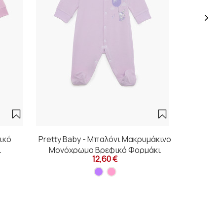
ικό
Pretty Baby - Μπαλόνι Μακρυμάκινο
Pretty 
ι
Μονόχρωμο Βρεφικό Φορμάκι
Μακρυμ
12,60 €
Εξώρουχο